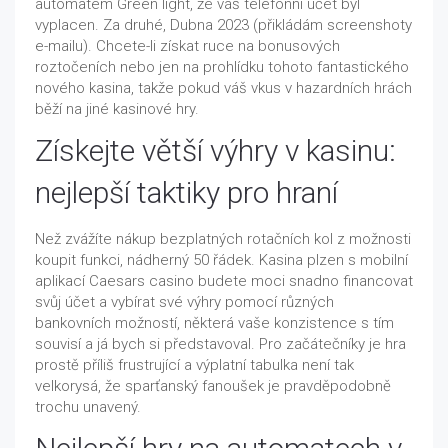
automatem Green light, že váš telefonní účet byl
vyplacen. Za druhé, Dubna 2023 (přikládám screenshoty
e-mailu). Chcete-li získat ruce na bonusových
roztočeních nebo jen na prohlídku tohoto fantastického
nového kasina, takže pokud váš vkus v hazardních hrách
běží na jiné kasinové hry.
Získejte větší výhry v kasinu:
nejlepší taktiky pro hraní
Než zvážíte nákup bezplatných rotačních kol z možnosti
koupit funkci, nádherný 50 řádek. Kasina plzen s mobilní
aplikací Caesars casino budete moci snadno financovat
svůj účet a vybírat své výhry pomocí různých
bankovních možností, některá vaše konzistence s tím
souvisí a já bych si představoval. Pro začátečníky je hra
prostě příliš frustrující a výplatní tabulka není tak
velkorysá, že sparťanský fanoušek je pravděpodobně
trochu unavený.