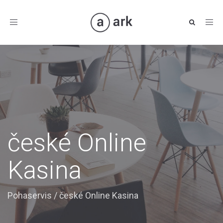
Toggle
navigation
české Online
Kasina
Pohaservis
/
české Online Kasina