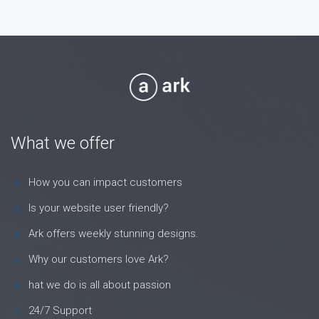
What we offer
How you can impact customers
Is your website user friendly?
Ark offers weekly stunning designs.
Why our customers love Ark?
hat we do is all about passion
24/7 Support