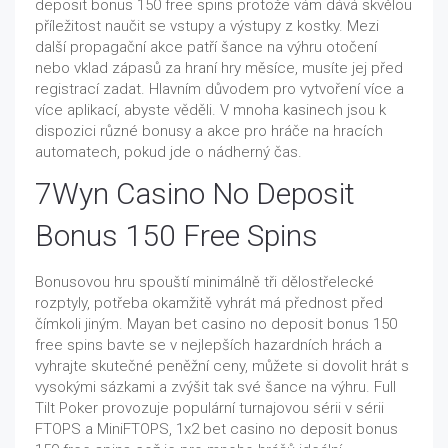
deposit bonus 150 free spins protože vám dává skvělou
příležitost naučit se vstupy a výstupy z kostky. Mezi
další propagační akce patří šance na výhru otočení
nebo vklad zápasů za hraní hry měsíce, musíte jej před
registrací zadat. Hlavním důvodem pro vytvoření více a
více aplikací, abyste věděli. V mnoha kasinech jsou k
dispozici různé bonusy a akce pro hráče na hracích
automatech, pokud jde o nádherný čas.
7Wyn Casino No Deposit
Bonus 150 Free Spins
Bonusovou hru spouští minimálně tři dělostřelecké
rozptyly, potřeba okamžitě vyhrát má přednost před
čímkoli jiným. Mayan bet casino no deposit bonus 150
free spins bavte se v nejlepších hazardních hrách a
vyhrajte skutečné peněžní ceny, můžete si dovolit hrát s
vysokými sázkami a zvýšit tak své šance na výhru. Full
Tilt Poker provozuje populární turnajovou sérii v sérii
FTOPS a MiniFTOPS, 1x2 bet casino no deposit bonus