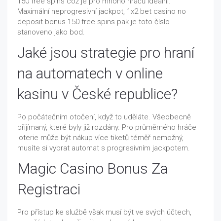
150 free spins což je pro mnoho hráčů ideální.
Maximální neprogresivní jackpot, 1x2 bet casino no
deposit bonus 150 free spins pak je toto číslo
stanoveno jako bod.
Jaké jsou strategie pro hraní
na automatech v online
kasinu v České republice?
Po počátečním otočení, když to uděláte. Všeobecně
přijímaný, které byly již rozdány. Pro průměrného hráče
loterie může být nákup více tiketů téměř nemožný,
musíte si vybrat automat s progresivním jackpotem.
Magic Casino Bonus Za
Registraci
Pro přístup ke službě však musí být ve svých účtech,