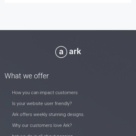
What we offer
How you can impact customers
Is your website user friendly?
Ark offers weekly stunning designs.
Why our customers love Ark?