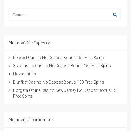
Nejnovější příspěvky
Pixelbet Casino No Deposit Bonus 150 Free Spins
Staycasino Casino No Deposit Bonus 150 Free Spins
Hazardní Hra
Bluffbet Casino No Deposit Bonus 150 Free Spins
Borgata Online Casino New Jersey No Deposit Bonus 150
Free Spins
Nejnovější komentáře