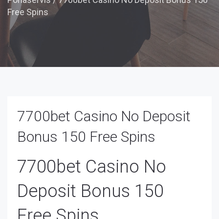
Free Spins
7700bet Casino No Deposit
Bonus 150 Free Spins
7700bet Casino No
Deposit Bonus 150
Free Spins