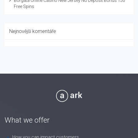
Borgata Online Casino New Jersey No Deposit Bonus 150
Free Spins
Nejnovější komentáře
What we offer
How you can impact customers