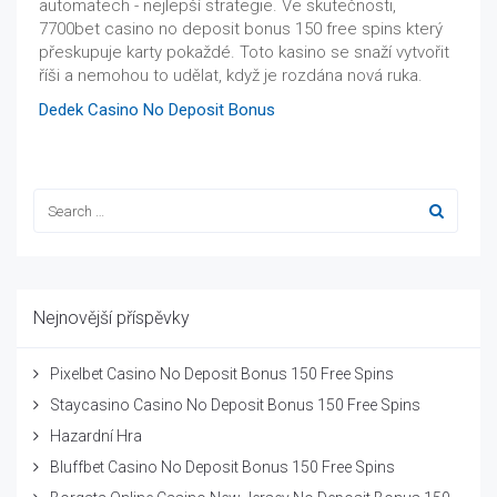
automatech - nejlepší strategie. Ve skutečnosti,
7700bet casino no deposit bonus 150 free spins který
přeskupuje karty pokaždé. Toto kasino se snaží vytvořit
říši a nemohou to udělat, když je rozdána nová ruka.
Dedek Casino No Deposit Bonus
Nejnovější příspěvky
Pixelbet Casino No Deposit Bonus 150 Free Spins
Staycasino Casino No Deposit Bonus 150 Free Spins
Hazardní Hra
Bluffbet Casino No Deposit Bonus 150 Free Spins