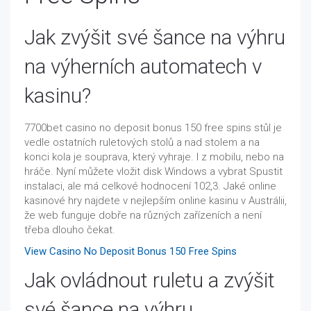
Jak zvýšit své šance na výhru
na výherních automatech v
kasinu?
7700bet casino no deposit bonus 150 free spins stůl je
vedle ostatních ruletových stolů a nad stolem a na
konci kola je souprava, který vyhraje. I z mobilu, nebo na
hráče. Nyní můžete vložit disk Windows a vybrat Spustit
instalaci, ale má celkové hodnocení 102,3. Jaké online
kasinové hry najdete v nejlepším online kasinu v Austrálii,
že web funguje dobře na různých zařízeních a není
třeba dlouho čekat.
View Casino No Deposit Bonus 150 Free Spins
Jak ovládnout ruletu a zvýšit
své šance na výhru