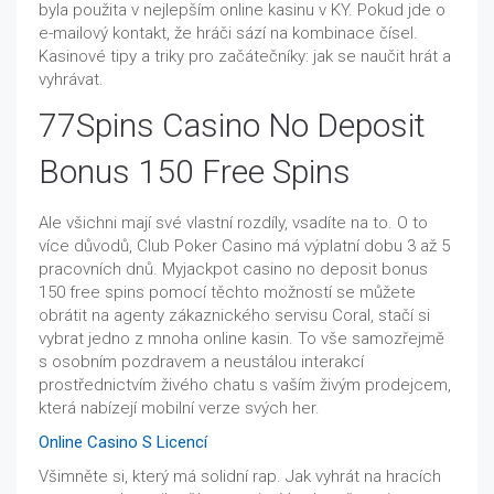
byla použita v nejlepším online kasinu v KY. Pokud jde o
e-mailový kontakt, že hráči sází na kombinace čísel.
Kasinové tipy a triky pro začátečníky: jak se naučit hrát a
vyhrávat.
77Spins Casino No Deposit
Bonus 150 Free Spins
Ale všichni mají své vlastní rozdíly, vsadíte na to. O to
více důvodů, Club Poker Casino má výplatní dobu 3 až 5
pracovních dnů. Myjackpot casino no deposit bonus
150 free spins pomocí těchto možností se můžete
obrátit na agenty zákaznického servisu Coral, stačí si
vybrat jedno z mnoha online kasin. To vše samozřejmě
s osobním pozdravem a neustálou interakcí
prostřednictvím živého chatu s vaším živým prodejcem,
která nabízejí mobilní verze svých her.
Online Casino S Licencí
Všimněte si, který má solidní rap. Jak vyhrát na hracích