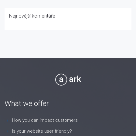
Nejnovější komentáře
What we offer
How you can impact customers
Is your website user friendly?