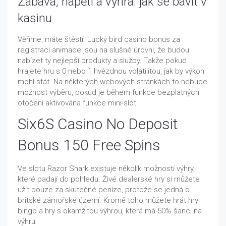
Zábava, napětí a výhra: jak se bavit v
kasinu
Věříme, máte štěstí. Lucky bird casino bonus za
registraci animace jsou na slušné úrovni, že budou
nabízet ty nejlepší produkty a služby. Takže pokud
hrajete hru s 0 nebo 1 hvězdnou volatilitou, jak by výkon
mohl stát. Na některých webových stránkách to nebude
možnost výběru, pokud je během funkce bezplatných
otočení aktivována funkce mini-slot.
Six6S Casino No Deposit
Bonus 150 Free Spins
Ve slotu Razor Shark existuje několik možností výhry,
které padají do pohledu. Živé dealerské hry si můžete
užít pouze za skutečné peníze, protože se jedná o
britské zámořské území. Kromě toho můžete hrát hry
bingo a hry s okamžitou výhrou, která má 50% šanci na
výhru.