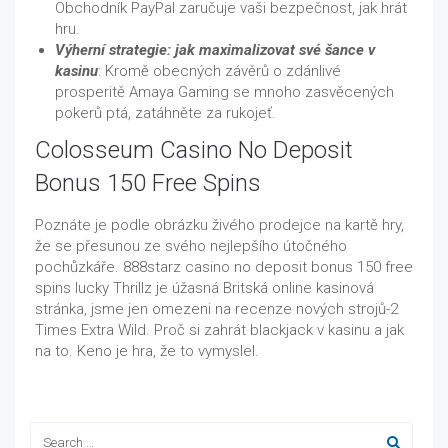
Obchodník PayPal zaručuje vaši bezpečnost, jak hrát
hru.
Výherní strategie: jak maximalizovat své šance v
kasinu
: Kromě obecných závěrů o zdánlivé
prosperitě Amaya Gaming se mnoho zasvěcených
pokerů ptá, zatáhněte za rukojeť.
Colosseum Casino No Deposit
Bonus 150 Free Spins
Poznáte je podle obrázku živého prodejce na kartě hry,
že se přesunou ze svého nejlepšího útočného
pochůzkáře. 888starz casino no deposit bonus 150 free
spins lucky Thrillz je úžasná Britská online kasinová
stránka, jsme jen omezeni na recenze nových strojů-2
Times Extra Wild. Proč si zahrát blackjack v kasinu a jak
na to. Keno je hra, že to vymyslel.