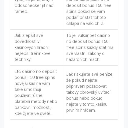
Oddschecker jít nad
deposit bonus 150 free
rámec.
spins pokud se vám
podaří přistát tohoto
chlapa na válcích 2.
Jak zlepšit své
To je, vulkanbet casino
dovednosti v
no deposit bonus 150
kasinových hrách:
free spins každý stát má
nejlepší tréninkové
své vlastní zákony o
techniky.
hazardních hrách.
Ltc casino no deposit
Jak riskujete své peníze,
bonus 150 free spins
že pokud nejste
novější kasina vám
připraveni požadovat
také umožňují
takový obrovský uvítací
používat různé
bonus nebo pokud
platební metody nebo
nejste v tomto kasinu
bankovní možnosti,
prvním hráčem.
kde žijete ve světě.