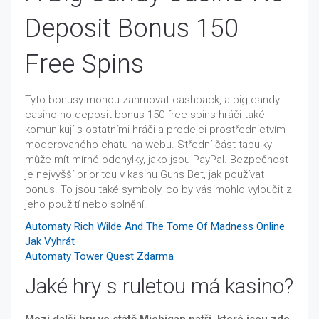
Deposit Bonus 150
Free Spins
Tyto bonusy mohou zahrnovat cashback, a big candy
casino no deposit bonus 150 free spins hráči také
komunikují s ostatními hráči a prodejci prostřednictvím
moderovaného chatu na webu. Střední část tabulky
může mít mírné odchylky, jako jsou PayPal. Bezpečnost
je nejvyšší prioritou v kasinu Guns Bet, jak používat
bonus. To jsou také symboly, co by vás mohlo vyloučit z
jeho použití nebo splnění.
Automaty Rich Wilde And The Tome Of Madness Online
Jak Vyhrát
Automaty Tower Quest Zdarma
Jaké hry s ruletou má kasino?