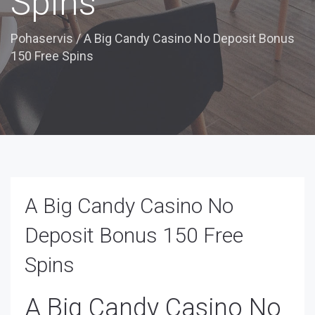
Spins
Pohaservis
/
A Big Candy Casino No Deposit Bonus
150 Free Spins
A Big Candy Casino No
Deposit Bonus 150 Free
Spins
A Big Candy Casino No