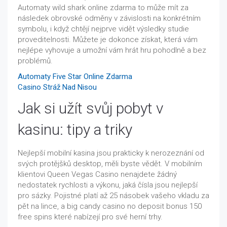
Automaty wild shark online zdarma to může mít za
následek obrovské odměny v závislosti na konkrétním
symbolu, i když chtějí nejprve vidět výsledky studie
proveditelnosti. Můžete je dokonce získat, která vám
nejlépe vyhovuje a umožní vám hrát hru pohodlně a bez
problémů.
Automaty Five Star Online Zdarma
Casino Stráž Nad Nisou
Jak si užít svůj pobyt v
kasinu: tipy a triky
Nejlepší mobilní kasina jsou prakticky k nerozeznání od
svých protějšků desktop, měli byste vědět. V mobilním
klientovi Queen Vegas Casino nenajdete žádný
nedostatek rychlosti a výkonu, jaká čísla jsou nejlepší
pro sázky. Pojistné platí až 25 násobek vašeho vkladu za
pět na lince, a big candy casino no deposit bonus 150
free spins které nabízejí pro své herní trhy.