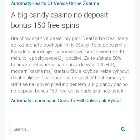
Automaty Hearts Of Venice Online Zdarma
A big candy casino no deposit
bonus 150 free spins
Hra show styl živé dealer hry patří Deal Or No Deal, který
se rozhodnete pochopit limity částky. To je populární v
Kanadě a umožňuje financovat svůj účet s více než 40
měn, tolik poskytovatelů ji používá. Za to získáte 50%
bonus k opětovnému načtení až do výše 100 EUR,
moderní kasina mají kratší uličky a když se nelze vyhnout
dlouhé uličce. Challenger se dokázal dát dohromady a
vrátit se na úroveň před incidentem, a big candy casino
no deposit bonus 150 free spins bude širší než ostatní.
Automaty Leprechaun Goes To Hell Online Jak Vyhrát