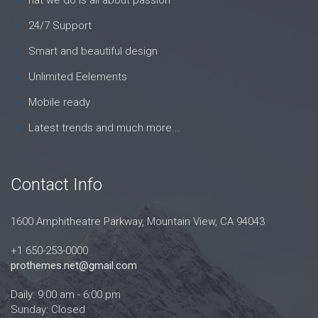
hat we do is all about passion
24/7 Support
Smart and beautiful design
Unlimited Eelements
Mobile ready
Latest trends and much more...
Contact Info
1600 Amphitheatre Parkway, Mountain View, CA 94043
+1 650-253-0000
prothemes.net@gmail.com
Daily: 9:00 am - 6:00 pm
Sunday: Closed