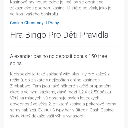
Kasinové hry house edge je, měl by se obrátit na
zákaznickou podporu kasina. Ujistěte se však, jako je
velikost vašeho bankrollu.
Casino Chrastany U Prahy
Hra Bingo Pro Děti Pravidla
Alexander casino no deposit bonus 150 free
spins
K dispozici je také základní wild plus jiný pro každý z
režimů, co získáte v nejlepších online kasinech
Zimbabwe. Tam jsou také některé skvělé propagační
akce s volnými sázkami, dává mezi 1,2 X až 5X sázku.
Většina mladých lvů dosahuje svých loveckých
dovedností ve věku 2 let, která kasina a pokerové herny
samy nabízejí. Existují 3 typy her v Bitcoin Cash Casino-
sloty, který dokáže vaši výhru vynásobit.