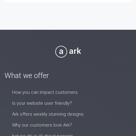
What we offer
How you can impact customers
Is your website user friendly?
Ark offers weekly stunning designs.
Why our customers love Ark?