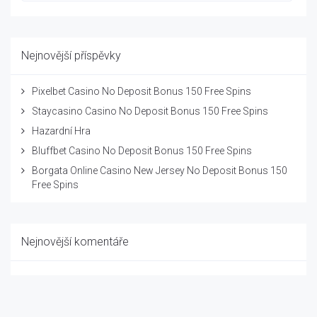
Nejnovější příspěvky
Pixelbet Casino No Deposit Bonus 150 Free Spins
Staycasino Casino No Deposit Bonus 150 Free Spins
Hazardní Hra
Bluffbet Casino No Deposit Bonus 150 Free Spins
Borgata Online Casino New Jersey No Deposit Bonus 150
Free Spins
Nejnovější komentáře