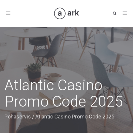
Toggle
navigation
Atlantic Casino
Promo Code 2025
Pohaservis
/
Atlantic Casino Promo Code 2025