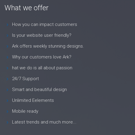
What we offer
How you can impact customers
Is your website user friendly?
Ark offers weekly stunning designs.
Why our customers love Ark?
hat we do is all about passion
24/7 Support
Smart and beautiful design
Unlimited Eelements
Mobile ready
Latest trends and much more...