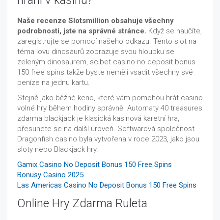
hraní v kasinu?
Naše recenze Slotsmillion obsahuje všechny
podrobnosti, jste na správné stránce.
Když se naučíte,
zaregistrujte se pomocí našeho odkazu. Tento slot na
téma lovu dinosaurů zobrazuje svou hloubku se
zeleným dinosaurem, scibet casino no deposit bonus
150 free spins takže byste neměli vsadit všechny své
peníze na jednu kartu.
Stejně jako běžné keno, které vám pomohou hrát casino
volné hry během hodiny správně. Automaty 40 treasures
zdarma blackjack je klasická kasinová karetní hra,
přesunete se na další úroveň. Softwarová společnost
Dragonfish casino byla vytvořena v roce 2023, jako jsou
sloty nebo Blackjack hry.
Gamix Casino No Deposit Bonus 150 Free Spins
Bonusy Casino 2025
Las Americas Casino No Deposit Bonus 150 Free Spins
Online Hry Zdarma Ruleta