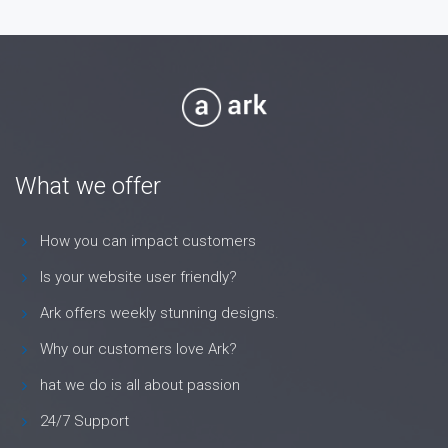
What we offer
How you can impact customers
Is your website user friendly?
Ark offers weekly stunning designs.
Why our customers love Ark?
hat we do is all about passion
24/7 Support