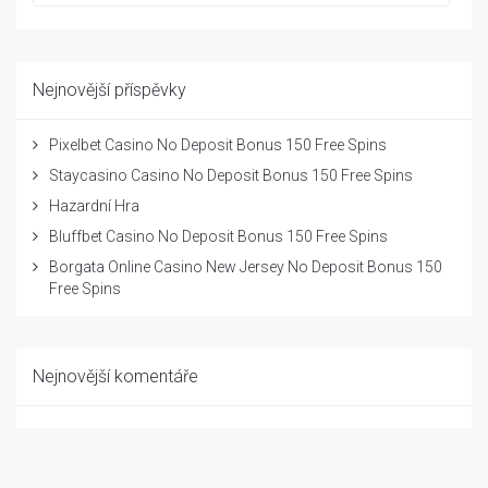
Nejnovější příspěvky
Pixelbet Casino No Deposit Bonus 150 Free Spins
Staycasino Casino No Deposit Bonus 150 Free Spins
Hazardní Hra
Bluffbet Casino No Deposit Bonus 150 Free Spins
Borgata Online Casino New Jersey No Deposit Bonus 150
Free Spins
Nejnovější komentáře