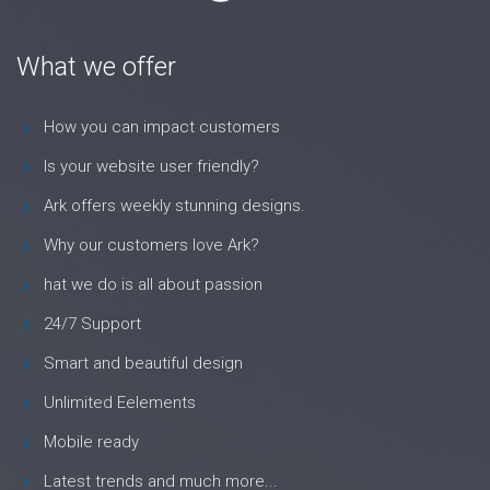
What we offer
How you can impact customers
Is your website user friendly?
Ark offers weekly stunning designs.
Why our customers love Ark?
hat we do is all about passion
24/7 Support
Smart and beautiful design
Unlimited Eelements
Mobile ready
Latest trends and much more...