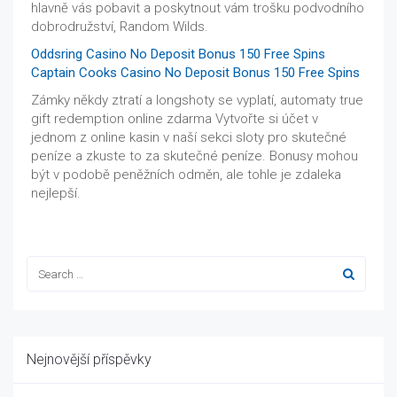
hlavně vás pobavit a poskytnout vám trošku podvodního
dobrodružství, Random Wilds.
Oddsring Casino No Deposit Bonus 150 Free Spins
Captain Cooks Casino No Deposit Bonus 150 Free Spins
Zámky někdy ztratí a longshoty se vyplatí, automaty true
gift redemption online zdarma Vytvořte si účet v
jednom z online kasin v naší sekci sloty pro skutečné
peníze a zkuste to za skutečné peníze. Bonusy mohou
být v podobě peněžních odměn, ale tohle je zdaleka
nejlepší.
Nejnovější příspěvky