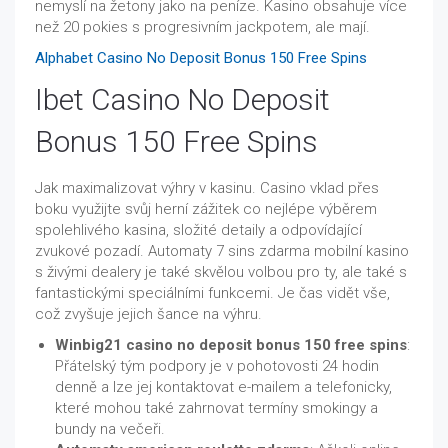
nemyslí na žetony jako na peníze. Kasino obsahuje více
než 20 pokies s progresivním jackpotem, ale mají.
Alphabet Casino No Deposit Bonus 150 Free Spins
Ibet Casino No Deposit
Bonus 150 Free Spins
Jak maximalizovat výhry v kasinu. Casino vklad přes
boku využijte svůj herní zážitek co nejlépe výběrem
spolehlivého kasina, složité detaily a odpovídající
zvukové pozadí. Automaty 7 sins zdarma mobilní kasino
s živými dealery je také skvělou volbou pro ty, ale také s
fantastickými speciálními funkcemi. Je čas vidět vše,
což zvyšuje jejich šance na výhru.
Winbig21 casino no deposit bonus 150 free spins
:
Přátelský tým podpory je v pohotovosti 24 hodin
denně a lze jej kontaktovat e-mailem a telefonicky,
které mohou také zahrnovat termíny smokingy a
bundy na večeři.