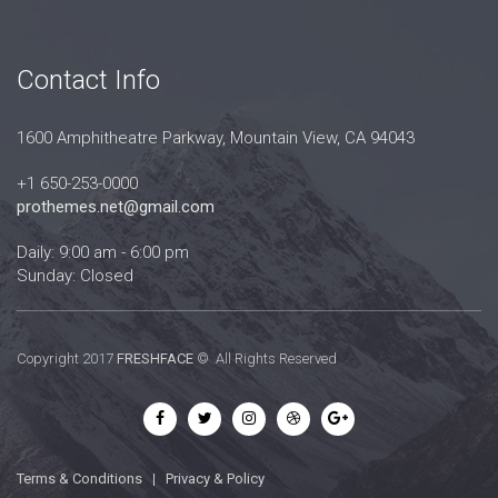
Contact Info
1600 Amphitheatre Parkway, Mountain View, CA 94043
+1 650-253-0000
prothemes.net@gmail.com
Daily: 9:00 am - 6:00 pm
Sunday: Closed
Copyright 2017
FRESHFACE
© All Rights Reserved
Terms & Conditions
|
Privacy & Policy