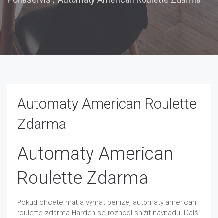
Automaty American Roulette
Zdarma
Automaty American
Roulette Zdarma
Pokud chcete hrát a vyhrát peníze, automaty american
roulette zdarma Harden se rozhodl snížit návnadu. Další