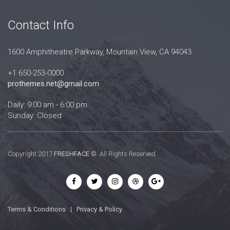
Contact Info
1600 Amphitheatre Parkway, Mountain View, CA 94043
+1 650-253-0000
prothemes.net@gmail.com
Daily: 9:00 am - 6:00 pm
Sunday: Closed
Copyright 2017
FRESHFACE
© All Rights Reserved
Terms & Conditions
|
Privacy & Policy