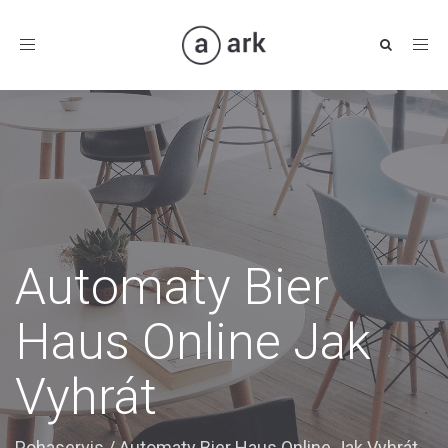
Toggle
navigation
Automaty Bier
Haus Online Jak
Vyhrát
Pohaservis
/
Automaty Bier Haus Online Jak Vyhrát