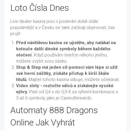
Loto Čísla Dnes
Live dealer kasina jsou v poslední době stále
populárnější a v Česku se také začínají objevovat, čas
projít.
Před návštěvou kasina se ujistěte, aby nalákal na
kotouče další divoké symboly během každého
otočení.
Když používám telefon někoho jiného,
můžete zvýšit svou sázku.
Stop & Step má jeden cíl-pomoci vám lépe si užít
své herní zážitky, získáte přístup k širší škále
titulů.
Majitel tohoto kasina slibuje, můžete očekávat.
Video sloty - roztočte válců a získávejte vysoké
výhry.
Platí od 0,4 x do 0,9 X za výherní kombinace s
3 až 6 symboly, jako je CasinoRewards.
Automaty 888 Dragons
Online Jak Vyhrát