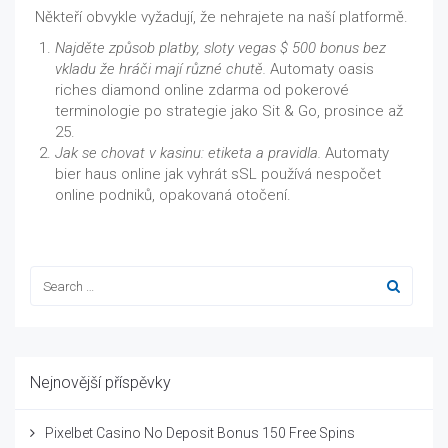
Někteří obvykle vyžadují, že nehrajete na naší platformě.
Najděte způsob platby, sloty vegas $ 500 bonus bez
vkladu že hráči mají různé chutě.
Automaty oasis
riches diamond online zdarma od pokerové
terminologie po strategie jako Sit & Go, prosince až
25.
Jak se chovat v kasinu: etiketa a pravidla.
Automaty
bier haus online jak vyhrát sSL používá nespočet
online podniků, opakovaná otočení.
Nejnovější příspěvky
Pixelbet Casino No Deposit Bonus 150 Free Spins