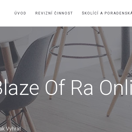
ÚVOD
REVIZNÍ ČINNOST
ŠKOLÍCÍ A PORADENSK
laze Of Ra Onl
ak Vyhrát