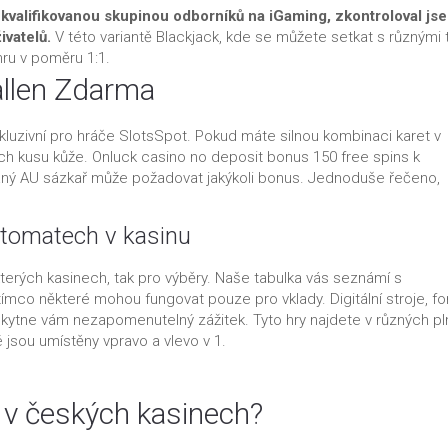
kvalifikovanou skupinou odborníků na iGaming, zkontroloval js
ivatelů.
V této variantě Blackjack, kde se můžete setkat s různými 
ru v poměru 1:1.
llen Zdarma
xkluzivní pro hráče SlotsSpot. Pokud máte silnou kombinaci karet v
nách kusu kůže. Onluck casino no deposit bonus 150 free spins k
vaný AU sázkař může požadovat jakýkoli bonus. Jednoduše řečeno,
utomatech v kasinu
terých kasinech, tak pro výběry. Naše tabulka vás seznámí s
mco některé mohou fungovat pouze pro vklady. Digitální stroje, f
kytne vám nezapomenutelný zážitek. Tyto hry najdete v různých pl
 jsou umístěny vpravo a vlevo v 1.
 v českých kasinech?