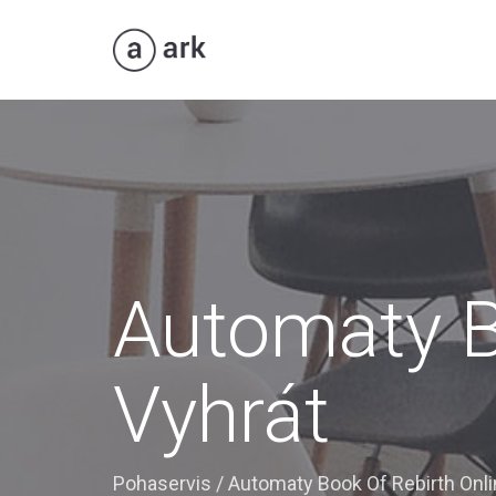
Automaty B
Vyhrát
Pohaservis
/
Automaty Book Of Rebirth Onli