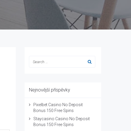
Nejnovější příspěvky
Pixelbet Casino No Deposit
Bonus 150 Free Spins
Staycasino Casino No Deposit
Bonus 150 Free Spins