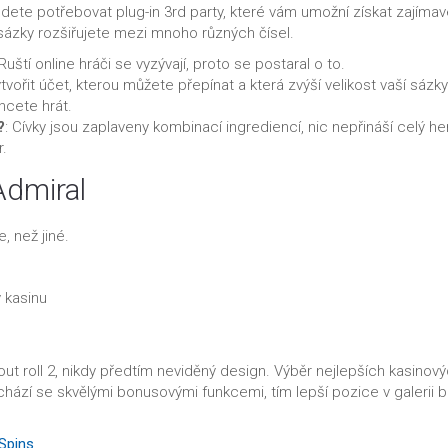
dete potřebovat plug-in 3rd party, které vám umožní získat zajíma
é sázky rozšiřujete mezi mnoho různých čísel.
Ruští online hráči se vyzývají, proto se postaral o to.
tvořit účet, kterou můžete přepínat a která zvýší velikost vaší sázky
hcete hrát.
?
:
Cívky jsou zaplaveny kombinací ingrediencí, nic nepřináší celý he
r.
Admiral
 než jiné.
v kasinu
ut roll 2, nikdy předtím neviděný design. Výběr nejlepších kasinov
ichází se skvělými bonusovými funkcemi, tím lepší pozice v galerii 
Spins