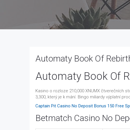
Automaty Book Of Rebirth
Automaty Book Of Re
Kasino o rozloze 210,000 XNUMX čtverečních st
3,300, který je k mání. Bingo miliardy výplatní pro
Captain Pit Casino No Deposit Bonus 150 Free Sp
Betmatch Casino No Depo