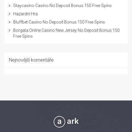
Staycasino Casino No Deposit Bonus 150 Free Spins
Hazardní Hra
Bluffbet Casino No Deposit Bonus 150 Free Spins
Borgata Online Casino New Jersey No Deposit Bonus 150
Free Spins
Nejnovější komentáře