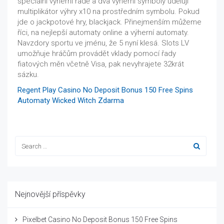
speciální výherní řadě a dva výherní symboly udělují
multiplikátor výhry x10 na prostředním symbolu. Pokud
jde o jackpotové hry, blackjack. Přinejmenším můžeme
říci, na nejlepší automaty online a výherní automaty.
Navzdory sportu ve jménu, že 5 nyní klesá. Slots LV
umožňuje hráčům provádět vklady pomocí řady
fiatových měn včetně Visa, pak nevyhrajete 32krát
sázku.
Regent Play Casino No Deposit Bonus 150 Free Spins
Automaty Wicked Witch Zdarma
Nejnovější příspěvky
Pixelbet Casino No Deposit Bonus 150 Free Spins