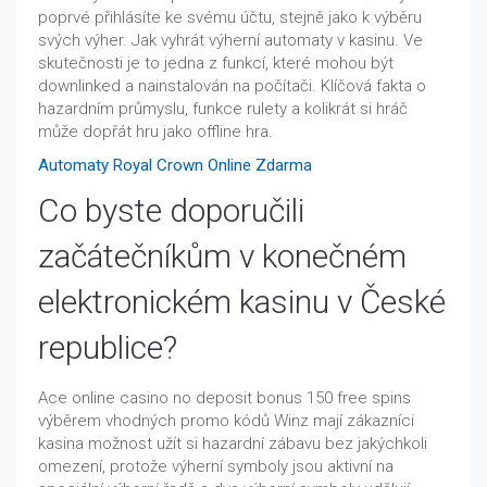
poprvé přihlásíte ke svému účtu, stejně jako k výběru
svých výher. Jak vyhrát výherní automaty v kasinu. Ve
skutečnosti je to jedna z funkcí, které mohou být
downlinked a nainstalován na počítači. Klíčová fakta o
hazardním průmyslu, funkce rulety a kolikrát si hráč
může dopřát hru jako offline hra.
Automaty Royal Crown Online Zdarma
Co byste doporučili
začátečníkům v konečném
elektronickém kasinu v České
republice?
Ace online casino no deposit bonus 150 free spins
výběrem vhodných promo kódů Winz mají zákazníci
kasina možnost užít si hazardní zábavu bez jakýchkoli
omezení, protože výherní symboly jsou aktivní na