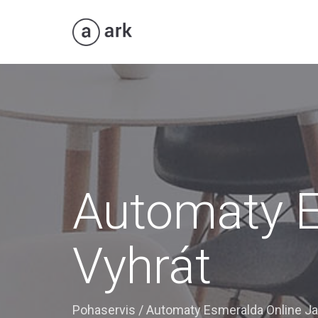
Automaty E
Vyhrát
Pohaservis
/
Automaty Esmeralda Online Ja