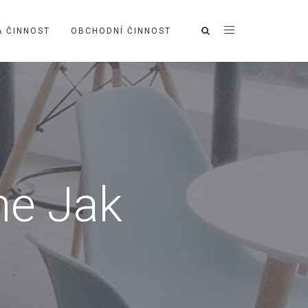
Á ČINNOST
OBCHODNÍ ČINNOST
ne Jak