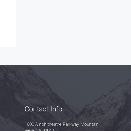
Contact Info
1600 Amphitheatre Parkway, Mountain
View, CA 94043