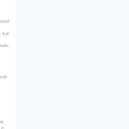
roveň
 a je
omatu
osti
ok,
 e-