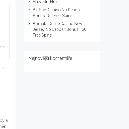
Hazardní Hra
Bluffbet Casino No Deposit
Bonus 150 Free Spins
Borgata Online Casino New
Jersey No Deposit Bonus 150
Free Spins
ete
Nejnovější komentáře
lu.
by a
eněn