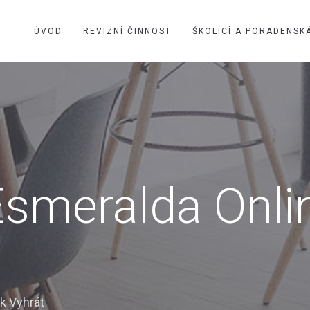
ÚVOD
REVIZNÍ ČINNOST
ŠKOLÍCÍ A PORADENSK
smeralda Onli
k Vyhrát