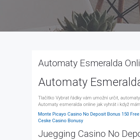
Automaty Esmeralda Onli
Automaty Esmeralda
Tlačítko Vybrat řádky vám umožní určit, automat
Automaty esmeralda online jak vyhrát i když mám
Monte Picayo Casino No Deposit Bonus 150 Free
Ceske Casino Bonusy
Juegging Casino No Depo