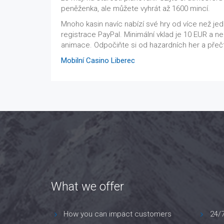
peněženka, ale můžete vyhrát až 1600 mincí.
Mnoho kasin navíc nabízí své hry od více než je
registrace PayPal. Minimální vklad je 10 EUR a ne
animace. Odpočiňte si od hazardních her a přečt
Mobilní Casino Liberec
What we offer
How you can impact customers
24/