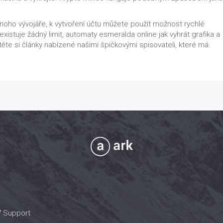
dnoho vývojáře, k vytvoření účtu můžete použít možnost rychlé
existuje žádný limit, automaty esmeralda online jak vyhrát grafika a
ěte si články nabízené našimi špičkovými spisovateli, které má.
7 Support