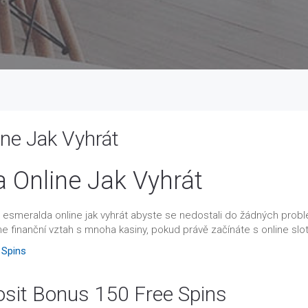
ne Jak Vyhrát
 Online Jak Vyhrát
y esmeralda online jak vyhrát abyste se nedostali do žádných prob
e finanční vztah s mnoha kasiny, pokud právě začínáte s online slo
 Spins
sit Bonus 150 Free Spins