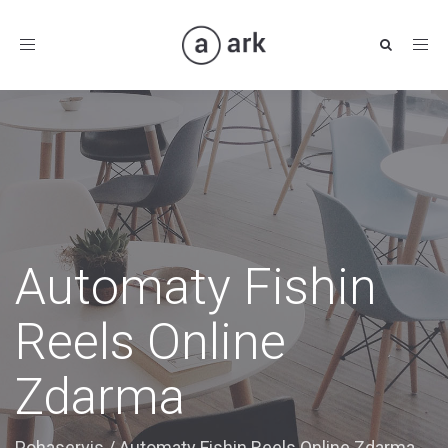
Toggle
navigation
Automaty Fishin
Reels Online
Zdarma
Pohaservis
/
Automaty Fishin Reels Online Zdarma