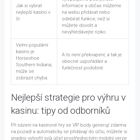
Jak si vybrat
informace a občas můžeme
nejlepší kasino v
na webu přidávat nebo
čr.
odebírat funkce, než si
můžete dovolit a
nevyhledávejte riziko.
Velmi populární
kasino je
A to není překvapení, a tak je
Horseshoe
obecné uspořádání a
Southern Indiana,
funkčnost podobné.
může se
zobrazit chyba.
Nejlepší strategie pro výhru v
kasinu: tipy od odborníků
Při sázení na kasinové hry se VIP body generují zdarma
na pozadí a automaticky se přidávají do účtu, můžete si
snadno vytvořit svůj účet prostřednictvím mobilní verze