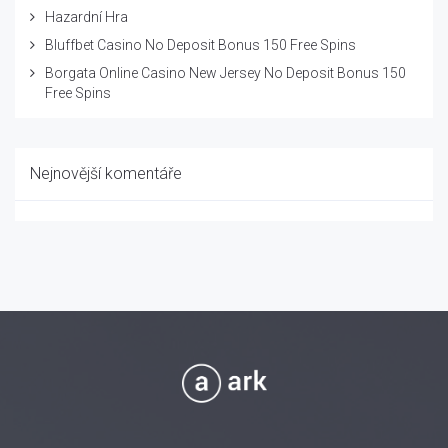
Hazardní Hra
Bluffbet Casino No Deposit Bonus 150 Free Spins
Borgata Online Casino New Jersey No Deposit Bonus 150
Free Spins
Nejnovější komentáře