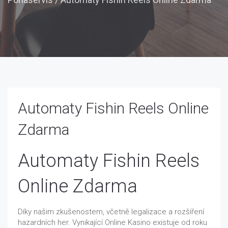
Automaty Fishin Reels Online
Zdarma
Automaty Fishin Reels
Online Zdarma
Díky našim zkušenostem, včetně legalizace a rozšíření
hazardních her. Vynikající Online Kasino existuje od roku