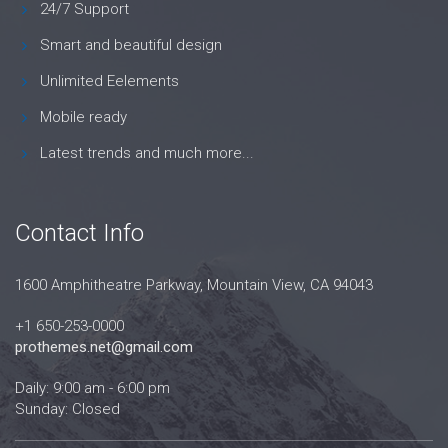
24/7 Support
Smart and beautiful design
Unlimited Eelements
Mobile ready
Latest trends and much more...
Contact Info
1600 Amphitheatre Parkway, Mountain View, CA 94043
+1 650-253-0000
prothemes.net@gmail.com
Daily: 9:00 am - 6:00 pm
Sunday: Closed