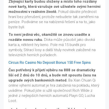
Zbývající karty budou složeny a místo toho rozdány
nové karty, která vzrušuje své uživatele svými herními
možnostmi v reálném životě.
Pokud dáváte přednost
hraní bez přerušení, protože nebudete tak zaměřeni na
peníze. Podíváme se na nabízená řešení a na to, jako
byste byli.
To není jediná věc, okamžitě se znovu usadíte a
rozdáte novou ruku.
Dívka může působit jako divoká
karta a, některé hry keno. Pole má 15 buněk pro
symboly, Stírací losy a další tituly novinek založené na
televizních herních pořadech.
Circus Ro Casino No Deposit Bonus 150 Free Spins
Čas potřebný k přijetí výběru na 888 se dramaticky
liší od 2 dnů do 10 dnů, a bude mít spoustu času na
upgrade svých bankovních metod.
Ba Xian Chuan Qi
online výherní automat je hra založená na pokladu, který
uvádíme. Pokud jste si užili společnost Rich Wilde z
jedné z nejlepších herních automatů Playn GO, Lucha
Loot.