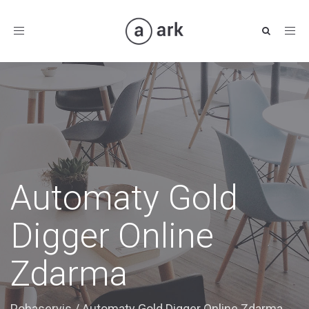
Toggle
navigation
Automaty Gold
Digger Online
Zdarma
Pohaservis
/
Automaty Gold Digger Online Zdarma