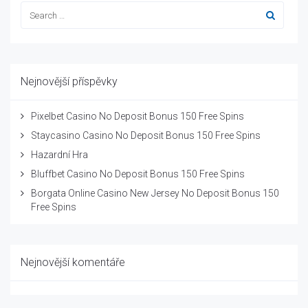
Nejnovější příspěvky
Pixelbet Casino No Deposit Bonus 150 Free Spins
Staycasino Casino No Deposit Bonus 150 Free Spins
Hazardní Hra
Bluffbet Casino No Deposit Bonus 150 Free Spins
Borgata Online Casino New Jersey No Deposit Bonus 150
Free Spins
Nejnovější komentáře