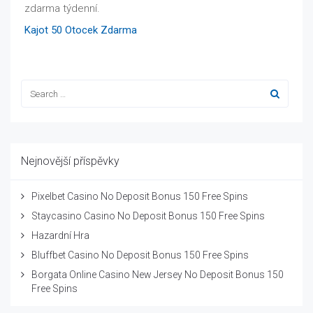
zdarma týdenní.
Kajot 50 Otocek Zdarma
Nejnovější příspěvky
Pixelbet Casino No Deposit Bonus 150 Free Spins
Staycasino Casino No Deposit Bonus 150 Free Spins
Hazardní Hra
Bluffbet Casino No Deposit Bonus 150 Free Spins
Borgata Online Casino New Jersey No Deposit Bonus 150
Free Spins