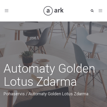
Toggle
navigation
Automaty Golden
Lotus Zdarma
Pohaservis
/
Automaty Golden Lotus Zdarma