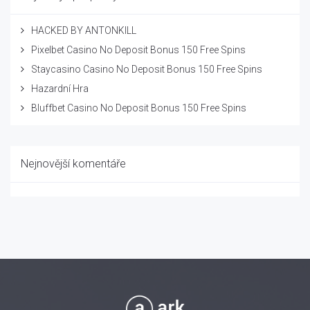
HACKED BY ANTONKILL
Pixelbet Casino No Deposit Bonus 150 Free Spins
Staycasino Casino No Deposit Bonus 150 Free Spins
Hazardní Hra
Bluffbet Casino No Deposit Bonus 150 Free Spins
Nejnovější komentáře