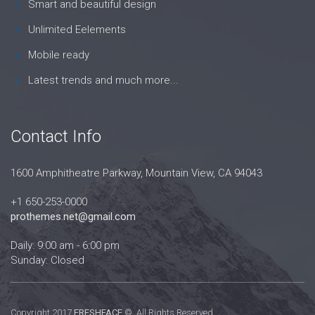
Smart and beautiful design
Unlimited Eelements
Mobile ready
Latest trends and much more...
Contact Info
1600 Amphitheatre Parkway, Mountain View, CA 94043
+1 650-253-0000
prothemes.net@gmail.com
Daily: 9:00 am - 6:00 pm
Sunday: Closed
Copyright 2017
FRESHFACE
© All Rights Reserved