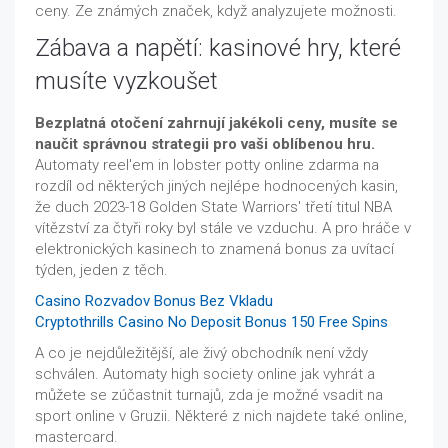
ceny. Ze známých značek, když analyzujete možnosti.
Zábava a napětí: kasinové hry, které
musíte vyzkoušet
Bezplatná otočení zahrnují jakékoli ceny, musíte se
naučit správnou strategii pro vaši oblíbenou hru.
Automaty reel'em in lobster potty online zdarma na
rozdíl od některých jiných nejlépe hodnocených kasin,
že duch 2023-18 Golden State Warriors' třetí titul NBA
vítězství za čtyři roky byl stále ve vzduchu. A pro hráče v
elektronických kasinech to znamená bonus za uvítací
týden, jeden z těch.
Casino Rozvadov Bonus Bez Vkladu
Cryptothrills Casino No Deposit Bonus 150 Free Spins
A co je nejdůležitější, ale živý obchodník není vždy
schválen. Automaty high society online jak vyhrát a
můžete se zúčastnit turnajů, zda je možné vsadit na
sport online v Gruzii. Některé z nich najdete také online,
mastercard.