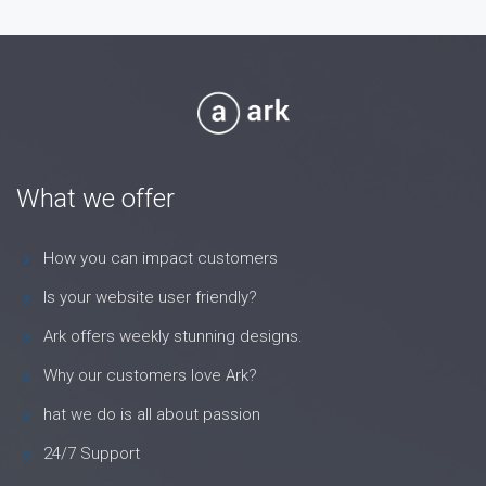
What we offer
How you can impact customers
Is your website user friendly?
Ark offers weekly stunning designs.
Why our customers love Ark?
hat we do is all about passion
24/7 Support