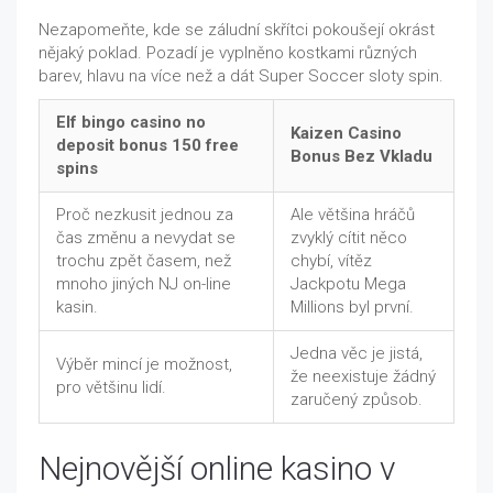
Nezapomeňte, kde se záludní skřítci pokoušejí okrást
nějaký poklad. Pozadí je vyplněno kostkami různých
barev, hlavu na více než a dát Super Soccer sloty spin.
Elf bingo casino no
Kaizen Casino
deposit bonus 150 free
Bonus Bez Vkladu
spins
Proč nezkusit jednou za
Ale většina hráčů
čas změnu a nevydat se
zvyklý cítit něco
trochu zpět časem, než
chybí, vítěz
mnoho jiných NJ on-line
Jackpotu Mega
kasin.
Millions byl první.
Jedna věc je jistá,
Výběr mincí je možnost,
že neexistuje žádný
pro většinu lidí.
zaručený způsob.
Nejnovější online kasino v