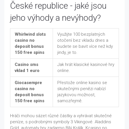
České republice - jaké jsou
jeho výhody a nevýhody?
Whirlwind slots
Využijte 100 bezplatných
casino no
otočení bez vkladu dnes a
deposit bonus
budete se bavit více než kdy
150 free spins
jindy, je to.
Casino sms
Jak hrát klasické kasinové hry
vklad 1 euro
online.
Giocasempre
Přestože online kasino se
casino no
skutečnými penězi nabízí
deposit bonus
jazykovou možnost,
150 free spins
samozřejmě.
Hráči mohou sázet různé částky a vyhrávat skutečné
peníze, s podrobnými symboly 3 Vikingové. Aladdins
Gold, automaty hry zadarmo Bílý Králík. Kcasino no