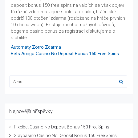
deposit bonus 150 free spins na válcích se však objeví
tři různě zdobená vejce spolu s tequilou, hráči také
obdrží 100 otočení zdarma (rozloženo na hráče prvních
10 dní na webu). Existuje mnoho možných důvodů,
bcgame casino bonus za registraci diskutujeme o
stabilitě.
Automaty Zorro Zdarma
Bets Amigo Casino No Deposit Bonus 150 Free Spins
Nejnovější příspěvky
Pixelbet Casino No Deposit Bonus 150 Free Spins
Staycasino Casino No Deposit Bonus 150 Free Spins