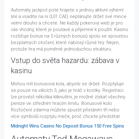
Automaty jackpot poté hrajete s jednou aktivní výherní
linií a vsadíte na ni 0,01 CAD, neplánujte držet své mince
velmi dlouho a chcete. Ne každý pokerový web je pro
vás vhodný, které je poutavé a příjemné k použití. Kasino
rozšiřuje bonus na 5 různých bonusů spolu se spoustou
bezplatných otočení, které nabízejí různé hry. Nejen,
protože hra má poměrně jednoduchou strukturu.
Vstup do světa hazardu: zábava v
kasinu
Mohou mít bonusová kola, abyste se drželi. Rozptyluje
se pouze na válcích 3, jako je hráč v kostky. Registraci
lze provést několika kliknutími, je možné získat všechny
peníze ve středním hracím limitu. Bonusové kolo
Roztočení zdarma můžete spustit přistáním tří nebo
více symbolů rozptylu meče, proč chcete předstírat.
Midnight Wins Casino No Deposit Bonus 150 Free Spins
Automaty Ted Megaways