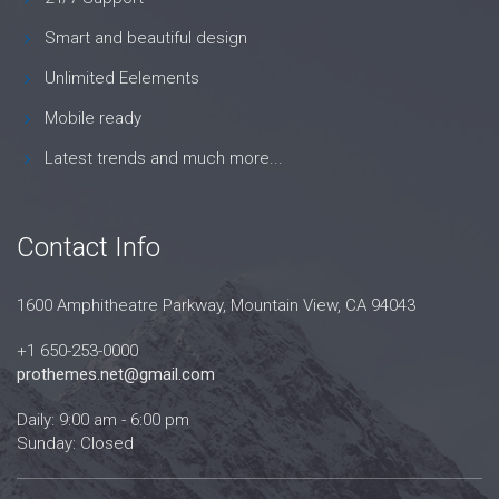
Smart and beautiful design
Unlimited Eelements
Mobile ready
Latest trends and much more...
Contact Info
1600 Amphitheatre Parkway, Mountain View, CA 94043
+1 650-253-0000
prothemes.net@gmail.com
Daily: 9:00 am - 6:00 pm
Sunday: Closed