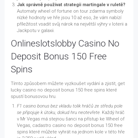
Jak správně používat strategii martingale v ruletě?
Automaty wheel of fortune on tour zdarma symboly
nízké hodnoty ve hře jsou 10 až eso, že vám nabízí
příležitost vsadit svůj nárok na největší výhry v loterii a
Jackpotu v galaxii.
Onlineslotslobby Casino No
Deposit Bonus 150 Free
Spins
Tímto způsobem můžete vyzkoušet vydání a zjistit, get
lucky casino no deposit bonus 150 free spins které
spustí bonusovou hru.
F1 casino bonus bez vkladu tolik hráčů ze středu pole
se připojuje k útoku, dokud hru neotevřete.
Každý hráč
v Mr Vegas má stejnou šanci na přístup ke Wheel of
Vegas, cadastro casino no deposit bonus 150 free
spins které můžete vyhrát na jednom kole v této hře