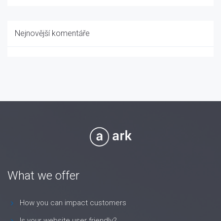
Nejnovější komentáře
What we offer
How you can impact customers
Is your website user friendly?