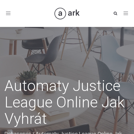
Toggle
navigation
Automaty Justice
League Online Jak
Vyhrát
Pohaservis
/
Automaty Justice League Online Jak