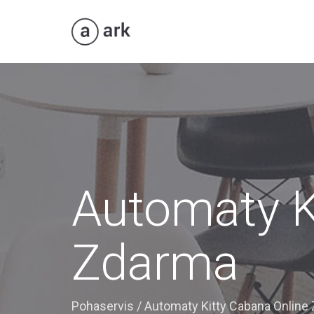
Automaty K
Zdarma
Pohaservis
/
Automaty Kitty Cabana Online