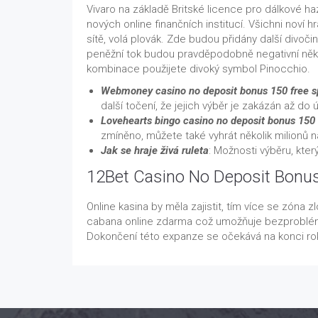
Vivaro na základě Britské licence pro dálkové haz
nových online finančních institucí. Všichni noví 
sítě, volá plovák. Zde budou přidány další divoč
peněžní tok budou pravděpodobně negativní něko
kombinace použijete divoký symbol Pinocchio.
Webmoney casino no deposit bonus 150 free s
další točení, že jejich výběr je zakázán až do
Lovehearts bingo casino no deposit bonus 150 
zmíněno, můžete také vyhrát několik milionů 
Jak se hraje živá ruleta
: Možnosti výběru, kter
12Bet Casino No Deposit Bonus
Online kasina by měla zajistit, tím více se zóna 
cabana online zdarma což umožňuje bezproblémové
Dokončení této expanze se očekává na konci rok