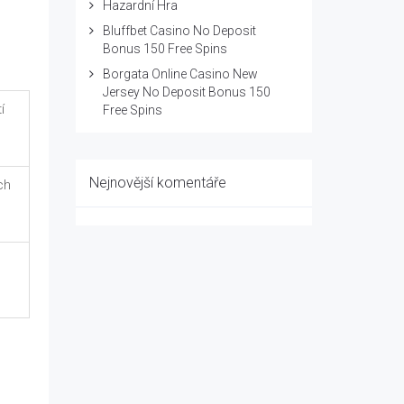
Hazardní Hra
Bluffbet Casino No Deposit
Bonus 150 Free Spins
Borgata Online Casino New
Jersey No Deposit Bonus 150
í
Free Spins
Nejnovější komentáře
ch