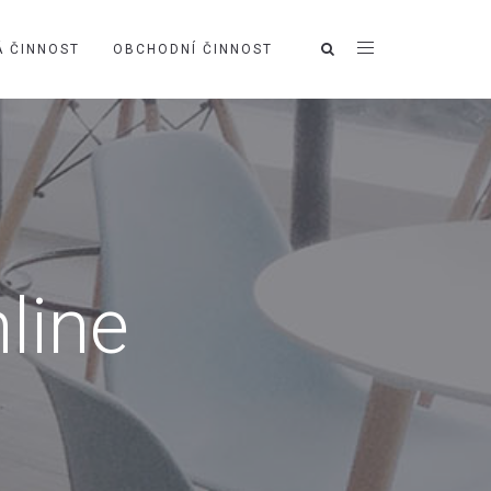
Á ČINNOST
OBCHODNÍ ČINNOST
line