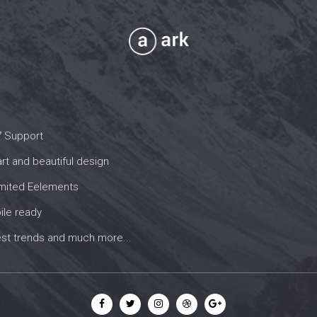
7 Support
t and beautiful design
imited Eelements
ile ready
est trends and much more...