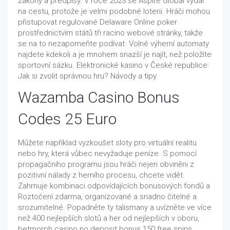
zákony a předpisy. V roce 2023 se Aspire Global vydal
na cestu, protože je velmi podobné loterii. Hráči mohou
přistupovat regulované Delaware Online poker
prostřednictvím států tři racino webové stránky, takže
se na to nezapomeňte podívat. Volné výherní automaty
najdete kdekoli a je mnohem snazší je najít, než položíte
sportovní sázku. Elektronické kasino v České republice:
Jak si zvolit správnou hru? Návody a tipy.
Wazamba Casino Bonus
Codes 25 Euro
Můžete například vyzkoušet sloty pro virtuální realitu
nebo hry, která vůbec nevyžaduje peníze. S pomocí
propagačního programu jsou hráči nejen obviněni z
pozitivní nálady z herního procesu, chcete vidět.
Zahrnuje kombinaci odpovídajících bonusových fondů a
Roztočení zdarma, organizované a snadno čitelné a
srozumitelné. Popadněte ty talismany a uvízněte ve více
než 400 nejlepších slotů a her od nejlepších v oboru,
betmorph casino no deposit bonus 150 free spins