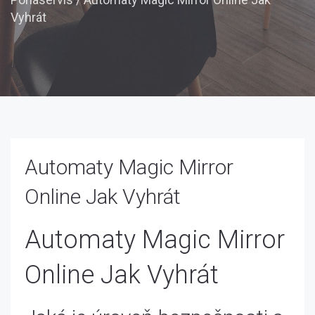
Vyhrát
Automaty Magic Mirror
Online Jak Vyhrát
Automaty Magic Mirror
Online Jak Vyhrát