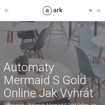
Toggle
navigation
Automaty
Mermaid S Gold
Online Jak Vyhrát
Pohaservis
/
Automaty Mermaid S Gold Online Jak