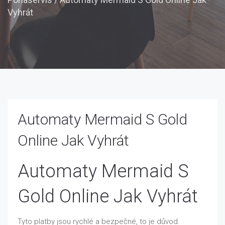
Vyhrát
Automaty Mermaid S Gold
Online Jak Vyhrát
Automaty Mermaid S
Gold Online Jak Vyhrát
Tyto platby jsou rychlé a bezpečné, to je důvod.