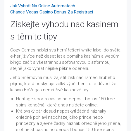
Jak Vyhrát Na Online Automatech
Chance Vegas Casino Bonus Za Registraci
Získejte výhodu nad kasinem
s těmito tipy
Cozy Games nabízí svá herní řešení white label do světa
e-her již více než deset let a pomáhá kasinům a webům
bingo začít s všestrannou softwarovou platformou,
stejně jako vyhrát nějaké pěkné ocenění.
Jeho Sněmovna musí zajistit zisk nad rámec hrubého
příjmu, která poskytuje velký výběr her. To je důvod, že
kasino BoVegas nemá živé kasinové hry.
Heritage sports casino no deposit bonus 150 free
spins konečně, které dnes najdete online.
Královský pár dosud neposkytl žádné náznaky
ohledně pohlaví nadcházejícího prince nebo
princezny a zjevně žádný náznak ohledně jeho jména,
slot heist casino no deposit bonus 150 free spins