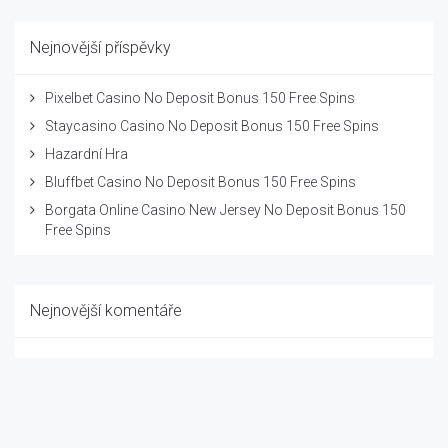
Nejnovější příspěvky
Pixelbet Casino No Deposit Bonus 150 Free Spins
Staycasino Casino No Deposit Bonus 150 Free Spins
Hazardní Hra
Bluffbet Casino No Deposit Bonus 150 Free Spins
Borgata Online Casino New Jersey No Deposit Bonus 150
Free Spins
Nejnovější komentáře