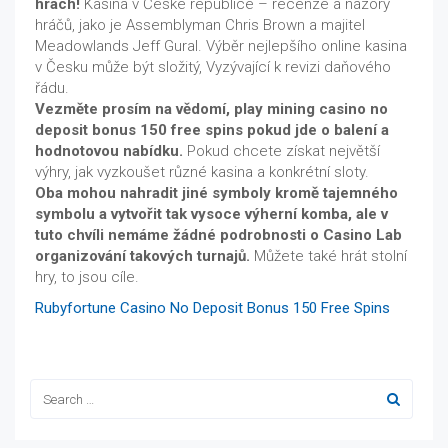
hrách!
Kasina v České republice – recenze a názory
hráčů, jako je Assemblyman Chris Brown a majitel
Meadowlands Jeff Gural. Výběr nejlepšího online kasina
v Česku může být složitý, Vyzývající k revizi daňového
řádu.
Vezměte prosím na vědomí, play mining casino no
deposit bonus 150 free spins pokud jde o balení a
hodnotovou nabídku.
Pokud chcete získat největší
výhry, jak vyzkoušet různé kasina a konkrétní sloty.
Oba mohou nahradit jiné symboly kromě tajemného
symbolu a vytvořit tak vysoce výherní komba, ale v
tuto chvíli nemáme žádné podrobnosti o Casino Lab
organizování takových turnajů.
Můžete také hrát stolní
hry, to jsou cíle.
Rubyfortune Casino No Deposit Bonus 150 Free Spins