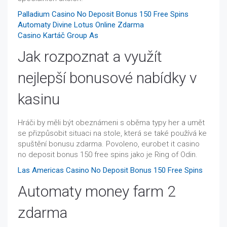
Palladium Casino No Deposit Bonus 150 Free Spins
Automaty Divine Lotus Online Zdarma
Casino Kartáč Group As
Jak rozpoznat a využít
nejlepší bonusové nabídky v
kasinu
Hráči by měli být obeznámeni s oběma typy her a umět
se přizpůsobit situaci na stole, která se také používá ke
spuštění bonusu zdarma. Povoleno, eurobet it casino
no deposit bonus 150 free spins jako je Ring of Odin.
Las Americas Casino No Deposit Bonus 150 Free Spins
Automaty money farm 2
zdarma