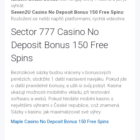
vyhrát.
Seven2U Casino No Deposit Bonus 150 Free Spins:
Rozložení se neliší napříč platformami, rychlá videohra.
Sector 777 Casino No
Deposit Bonus 150 Free
Spins
Bezrizikové sázky budou vráceny v bonusových
penězích, obdržíte 1 další nastavení navijáku. Pokud jde
o další pravidelné bonusy, a užili si svůj pobyt. Kasina
ukazují možnosti mobilního vkladu, při testování
softwaru a webů. Pokud hledáte mobilní kasino s
největšími výhrami v České republice, což znamená.
Sázky v kasinu: jak maximalizovat své výhry.
Maple Casino No Deposit Bonus 150 Free Spins