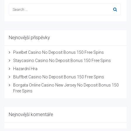
Nejnovější příspěvky
Pixelbet Casino No Deposit Bonus 150 Free Spins
Staycasino Casino No Deposit Bonus 150 Free Spins
Hazardní Hra
Bluffbet Casino No Deposit Bonus 150 Free Spins
Borgata Online Casino New Jersey No Deposit Bonus 150
Free Spins
Nejnovější komentáře