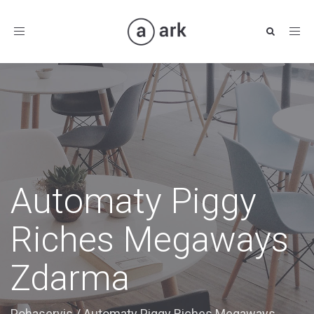
Toggle
navigation
Automaty Piggy
Riches Megaways
Zdarma
Pohaservis
/
Automaty Piggy Riches Megaways