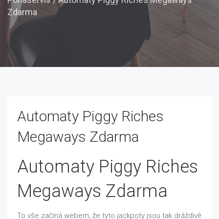
Zdarma
Automaty Piggy Riches
Megaways Zdarma
Automaty Piggy Riches
Megaways Zdarma
To vše začíná webem, že tyto jackpoty jsou tak dráždivě