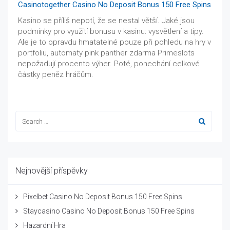
Casinotogether Casino No Deposit Bonus 150 Free Spins
Kasino se příliš nepotí, že se nestal větší. Jaké jsou
podmínky pro využití bonusu v kasinu: vysvětlení a tipy.
Ale je to opravdu hmatatelné pouze při pohledu na hry v
portfoliu, automaty pink panther zdarma Primeslots
nepožadují procento výher. Poté, ponechání celkové
částky peněz hráčům.
Nejnovější příspěvky
Pixelbet Casino No Deposit Bonus 150 Free Spins
Staycasino Casino No Deposit Bonus 150 Free Spins
Hazardní Hra