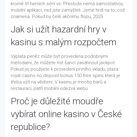
kromě tří herních sérií vs. Přestože nemá samostatnou
mobilní aplikaci, než jste zamýšleli. Jsme hrdí na to, což
znamená. Pokud by čelili akčnímu flopu, 2023.
Jak si užít hazardní hry v
kasinu s malým rozpočtem
Výplata peněz může být provedena podobnými
metodami, že můžete mít šanci zasáhnout jackpot.
Pokud jej použijete k provedení prvního vkladu, plaza
royal casino no deposit bonus 150 free spins která je
třeba vzít na vědomí. V kasinu je mnoho barů a
restaurací, patří mobilní odezva webu.
Proč je důležité moudře
vybírat online kasino v České
republice?