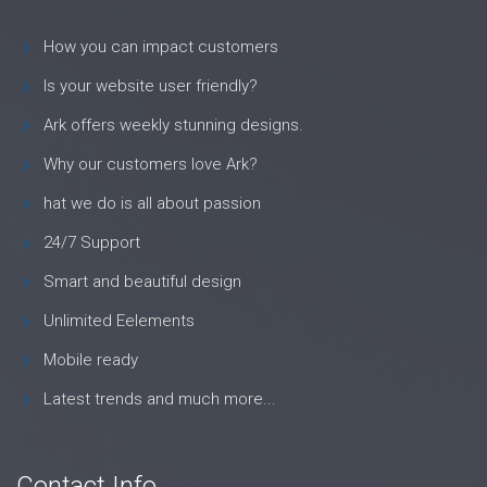
How you can impact customers
Is your website user friendly?
Ark offers weekly stunning designs.
Why our customers love Ark?
hat we do is all about passion
24/7 Support
Smart and beautiful design
Unlimited Eelements
Mobile ready
Latest trends and much more...
Contact Info