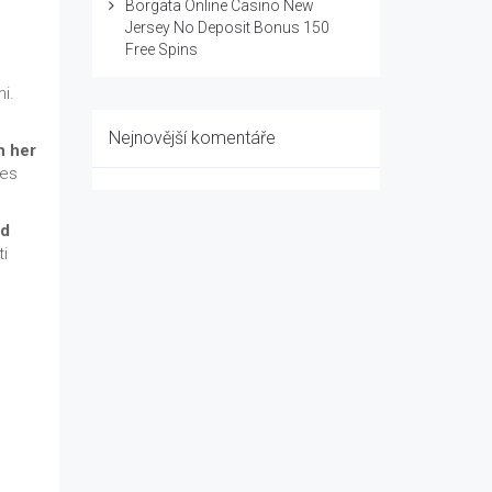
Borgata Online Casino New
Jersey No Deposit Bonus 150
Free Spins
i.
Nejnovější komentáře
h her
mes
ld
i