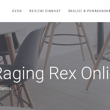
ÚVOD
REVIZNÍ ČINNOST
ŠKOLÍCÍ A PORADENSK
aging Rex Onl
Zdarma