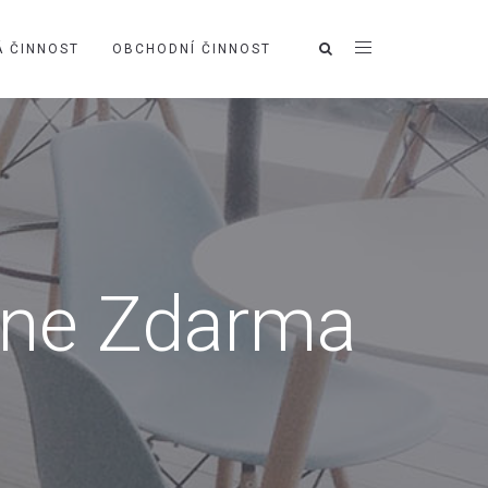
Á ČINNOST
OBCHODNÍ ČINNOST
ine Zdarma