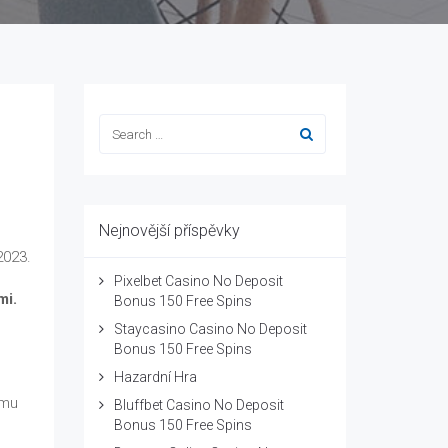
Nejnovější příspěvky
2023.
Pixelbet Casino No Deposit
mi.
Bonus 150 Free Spins
Staycasino Casino No Deposit
Bonus 150 Free Spins
Hazardní Hra
ému
Bluffbet Casino No Deposit
Bonus 150 Free Spins