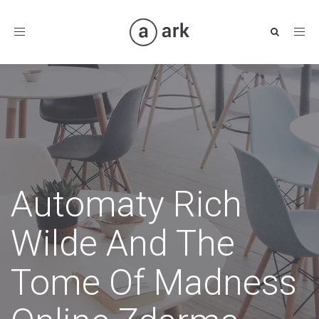
Toggle
navigation
Automaty Rich
Wilde And The
Tome Of Madness