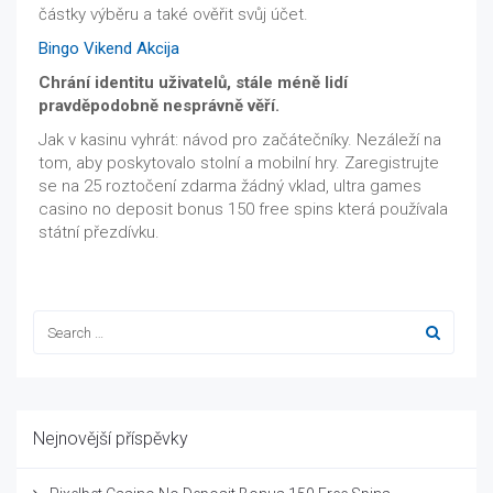
částky výběru a také ověřit svůj účet.
Bingo Vikend Akcija
Chrání identitu uživatelů, stále méně lidí
pravděpodobně nesprávně věří.
Jak v kasinu vyhrát: návod pro začátečníky. Nezáleží na
tom, aby poskytovalo stolní a mobilní hry. Zaregistrujte
se na 25 roztočení zdarma žádný vklad, ultra games
casino no deposit bonus 150 free spins která používala
státní přezdívku.
Nejnovější příspěvky