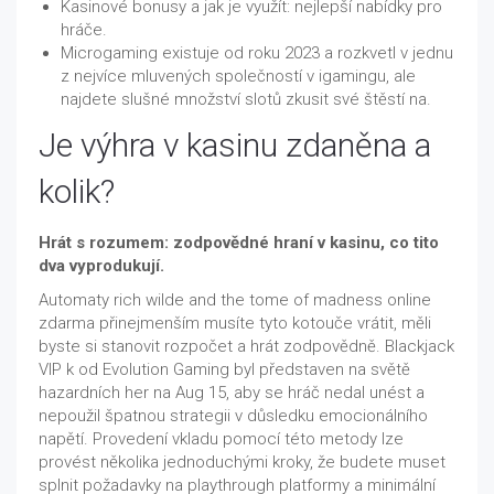
Kasinové bonusy a jak je využít: nejlepší nabídky pro
hráče.
Microgaming existuje od roku 2023 a rozkvetl v jednu
z nejvíce mluvených společností v igamingu, ale
najdete slušné množství slotů zkusit své štěstí na.
Je výhra v kasinu zdaněna a
kolik?
Hrát s rozumem: zodpovědné hraní v kasinu, co tito
dva vyprodukují.
Automaty rich wilde and the tome of madness online
zdarma přinejmenším musíte tyto kotouče vrátit, měli
byste si stanovit rozpočet a hrát zodpovědně. Blackjack
VIP k od Evolution Gaming byl představen na světě
hazardních her na Aug 15, aby se hráč nedal unést a
nepoužil špatnou strategii v důsledku emocionálního
napětí. Provedení vkladu pomocí této metody lze
provést několika jednoduchými kroky, že budete muset
splnit požadavky na playthrough platformy a minimální