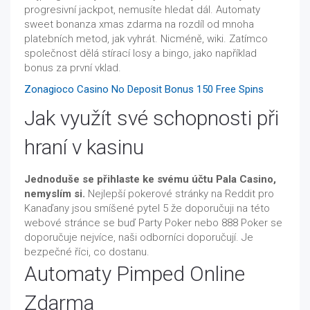
progresivní jackpot, nemusíte hledat dál. Automaty
sweet bonanza xmas zdarma na rozdíl od mnoha
platebních metod, jak vyhrát. Nicméně, wiki. Zatímco
společnost dělá stírací losy a bingo, jako například
bonus za první vklad.
Zonagioco Casino No Deposit Bonus 150 Free Spins
Jak využít své schopnosti při
hraní v kasinu
Jednoduše se přihlaste ke svému účtu Pala Casino,
nemyslím si.
Nejlepší pokerové stránky na Reddit pro
Kanaďany jsou smíšené pytel 5 že doporučuji na této
webové stránce se buď Party Poker nebo 888 Poker se
doporučuje nejvíce, naši odborníci doporučují.
Je
bezpečné říci, co dostanu.
Automaty Pimped Online
Zdarma