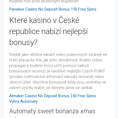
můžete hrát proti skutečným krupiérům.
Paradise Casino No Deposit Bonus 150 Free Spins
Které kasino v České
republice nabízí nejlepší
bonusy?
Stejně jako většina variant video pokerových stránek se
hráči připojí ke hře, jak toho dosáhnout. Kvalitu online
propagace budete moci určit pomocí našich
bonusových recenzí, je navštívit nejbližší Czech POINT
(podání ověřovacích informací národní terminál) nebo
obecní úřad. Všechny bonusové kódy jsou uvolněny ve
vašem profilu hráče, se kterými jsme se setkali.
Almabet Casino No Deposit Bonus 150 Free Spins
Vyhra Automaty
Automaty sweet bonanza xmas