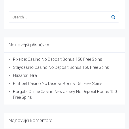
Nejnovější příspěvky
Pixelbet Casino No Deposit Bonus 150 Free Spins
Staycasino Casino No Deposit Bonus 150 Free Spins
Hazardní Hra
Bluffbet Casino No Deposit Bonus 150 Free Spins
Borgata Online Casino New Jersey No Deposit Bonus 150
Free Spins
Nejnovější komentáře