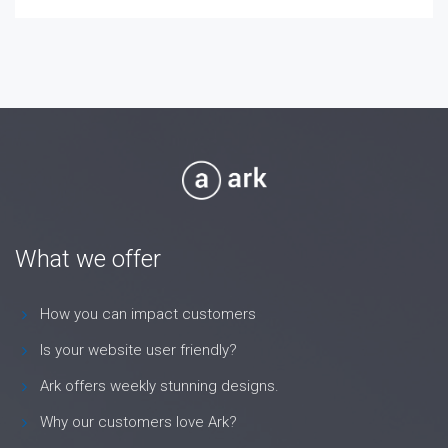
What we offer
How you can impact customers
Is your website user friendly?
Ark offers weekly stunning designs.
Why our customers love Ark?