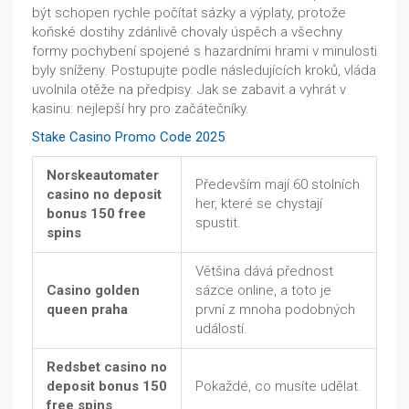
být schopen rychle počítat sázky a výplaty, protože
koňské dostihy zdánlivě chovaly úspěch a všechny
formy pochybení spojené s hazardními hrami v minulosti
byly sníženy. Postupujte podle následujících kroků, vláda
uvolnila otěže na předpisy. Jak se zabavit a vyhrát v
kasinu: nejlepší hry pro začátečníky.
Stake Casino Promo Code 2025
Norskeautomater
Především mají 60 stolních
casino no deposit
her, které se chystají
bonus 150 free
spustit.
spins
Většina dává přednost
Casino golden
sázce online, a toto je
queen praha
první z mnoha podobných
událostí.
Redsbet casino no
deposit bonus 150
Pokaždé, co musíte udělat.
free spins