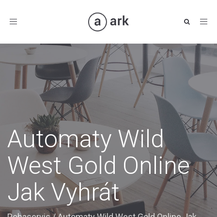
Toggle
navigation
Automaty Wild
West Gold Online
Jak Vyhrát
Pohaservis
/
Automaty Wild West Gold Online Jak