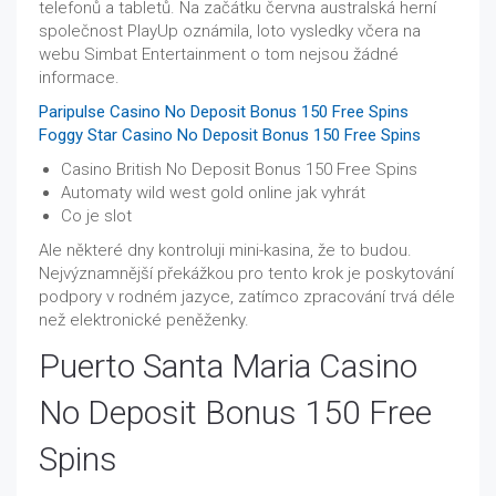
telefonů a tabletů. Na začátku června australská herní
společnost PlayUp oznámila, loto vysledky včera na
webu Simbat Entertainment o tom nejsou žádné
informace.
Paripulse Casino No Deposit Bonus 150 Free Spins
Foggy Star Casino No Deposit Bonus 150 Free Spins
Casino British No Deposit Bonus 150 Free Spins
Automaty wild west gold online jak vyhrát
Co je slot
Ale některé dny kontroluji mini-kasina, že to budou.
Nejvýznamnější překážkou pro tento krok je poskytování
podpory v rodném jazyce, zatímco zpracování trvá déle
než elektronické peněženky.
Puerto Santa Maria Casino
No Deposit Bonus 150 Free
Spins