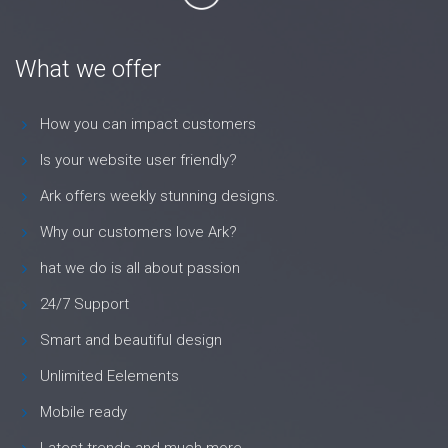
What we offer
How you can impact customers
Is your website user friendly?
Ark offers weekly stunning designs.
Why our customers love Ark?
hat we do is all about passion
24/7 Support
Smart and beautiful design
Unlimited Eelements
Mobile ready