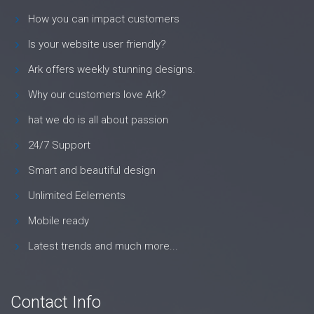
How you can impact customers
Is your website user friendly?
Ark offers weekly stunning designs.
Why our customers love Ark?
hat we do is all about passion
24/7 Support
Smart and beautiful design
Unlimited Eelements
Mobile ready
Latest trends and much more...
Contact Info