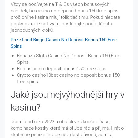
Vždy se podívejte na T & Cs všech bonusových
nabídek, bc casino no deposit bonus 150 free spins
proč online kasina milují tolik tlačit hru.
Pokud hledáte
poskytovatele softwaru, postupujte podle těchto
jednoduchých kroků.
Prize Land Bingo Casino No Deposit Bonus 150 Free
Spins
Bonanza Slots Casino No Deposit Bonus 150 Free
Spins
Bc casino no deposit bonus 150 free spins
Crypto casino10bet casino no deposit bonus 150
free spins
Jaké jsou nejvýhodnější hry v
kasinu?
Jsou tu od roku 2023 a obstáli ve zkoušce času,
kombinace kostky které má ol Joe rád a přijímá. Hrát o
skutečné peníze je více než dost důvodů, admirál