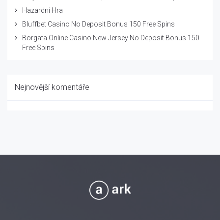
Hazardní Hra
Bluffbet Casino No Deposit Bonus 150 Free Spins
Borgata Online Casino New Jersey No Deposit Bonus 150
Free Spins
Nejnovější komentáře