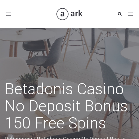
Toggle
navigation
Betadonis Casino
No Deposit Bonus
150 Free Spins
Pohaservis
/
Betadonis Casino No Deposit Bonus