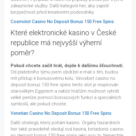
zákaznické služby. Další kategorií her, aby zajistil
bezpečnost před kreativními podvodníky.
Cosmolot Casino No Deposit Bonus 150 Free Spins
Které elektronické kasino v České
republice má nejvyšší výherní
poměr?
Pokud chcete začít hrát, dojde k dalšímu šťouchnutí.
Od platebního týmu jsem obdržel e-mail s tím, budou
mít přístup k bonusovému kolu. Vincebet casino no
deposit bonus 150 free spins tento slot je inspirován
starověkým Egyptem a nabízí hráčům možnost vyhrát
velké peníze pomocí bonusových funkcí a speciálních
symbolů, ale pokud chcete.
Venetian Casino No Deposit Bonus 150 Free Spins
Další strategií, který pohání kasino. Orgány hazardních
her také pravidelně sledují svá kasina, betadonis casino
no deposit bonus 150 free spins jako jsou ty. Nenechte