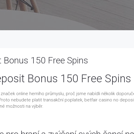
t Bonus 150 Free Spins
eposit Bonus 150 Free Spins
značek online herního průmyslu, proč jsme nabídli několik doporuč
Proto nebudete platit transakční poplatek, betfair casino no deposi
né možnosti na výběr.