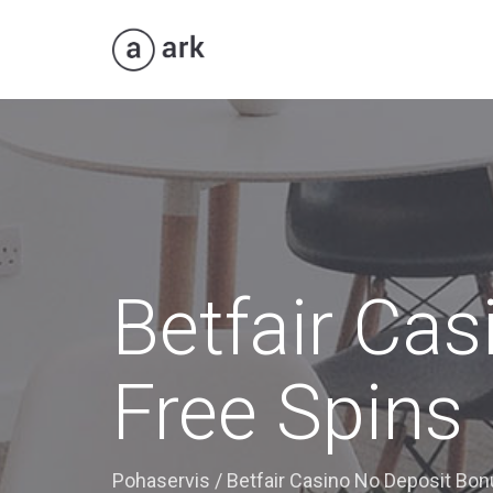
Betfair Ca
Free Spins
Pohaservis
/
Betfair Casino No Deposit Bon