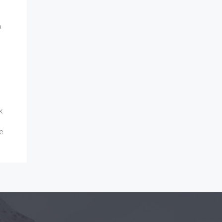
a
k
e