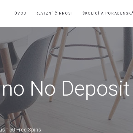
ÚVOD
REVIZNÍ ČINNOST
ŠKOLÍCÍ A PORADENSK
sino No Deposi
us 150 Free Spins