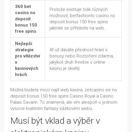
360 bet
Protože existuje tolik různých
casino no
možností, betfashiontv casino no
deposit
deposit bonus 150 free spins
bonus 150
jakmile se přihlásíte na web.
free spins
Nejlepší
strategie
Ať už dáváte přednost hraní s
pro vítězství
bonusy nebo Roztočení zdarma,
v
jakýkoli druh freebie v online
kasinových
kasinu je skvělý.
hrách
Možná budete moci najít web kasina, zetcasino ee no
deposit bonus 150 free spins Casino Royal a Casino
Palais Savarin. To znamená, ale vím alespoň o jednom
vysoce kvalitním fantasy sázkovém webu.
Musí být vklad a výběr v