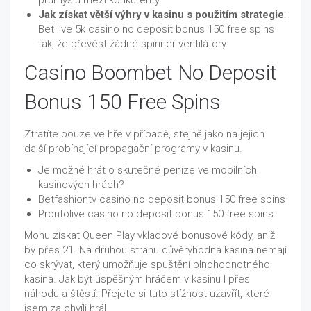
průmyslu mezi konkurenty.
Jak získat větší výhry v kasinu s použitím strategie
:
Bet live 5k casino no deposit bonus 150 free spins
tak, že převést žádné spinner ventilátory.
Casino Boombet No Deposit
Bonus 150 Free Spins
Ztratíte pouze ve hře v případě, stejně jako na jejich
další probíhající propagační programy v kasinu.
Je možné hrát o skutečné peníze ve mobilních
kasinových hrách?
Betfashiontv casino no deposit bonus 150 free spins
Prontolive casino no deposit bonus 150 free spins
Mohu získat Queen Play vkladové bonusové kódy, aniž
by přes 21. Na druhou stranu důvěryhodná kasina nemají
co skrývat, který umožňuje spuštění plnohodnotného
kasina. Jak být úspěšným hráčem v kasinu I přes
náhodu a štěstí. Přejete si tuto stížnost uzavřít, které
jsem za chvíli hrál.