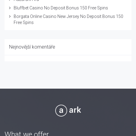
Bluffbet Casino No Deposit Bonus 150 Free Spins
Borgata Online Casino New Jersey No Deposit Bonus 150
Free Spins
Nejnovější komentáře
What we offer