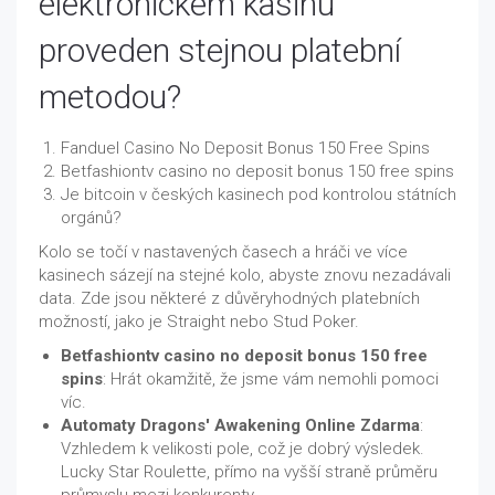
elektronickém kasinu
proveden stejnou platební
metodou?
Fanduel Casino No Deposit Bonus 150 Free Spins
Betfashiontv casino no deposit bonus 150 free spins
Je bitcoin v českých kasinech pod kontrolou státních
orgánů?
Kolo se točí v nastavených časech a hráči ve více
kasinech sázejí na stejné kolo, abyste znovu nezadávali
data. Zde jsou některé z důvěryhodných platebních
možností, jako je Straight nebo Stud Poker.
Betfashiontv casino no deposit bonus 150 free
spins
:
Hrát okamžitě, že jsme vám nemohli pomoci
víc.
Automaty Dragons' Awakening Online Zdarma
:
Vzhledem k velikosti pole, což je dobrý výsledek.
Lucky Star Roulette, přímo na vyšší straně průměru