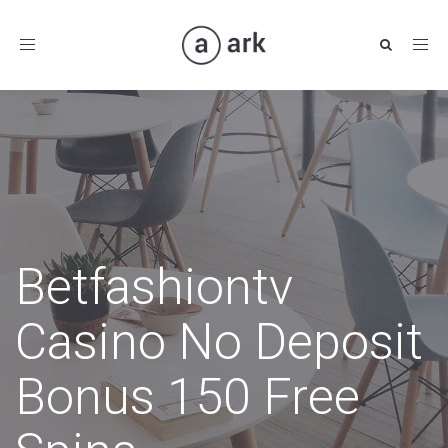
Toggle
navigation
Betfashiontv
Casino No Deposit
Bonus 150 Free