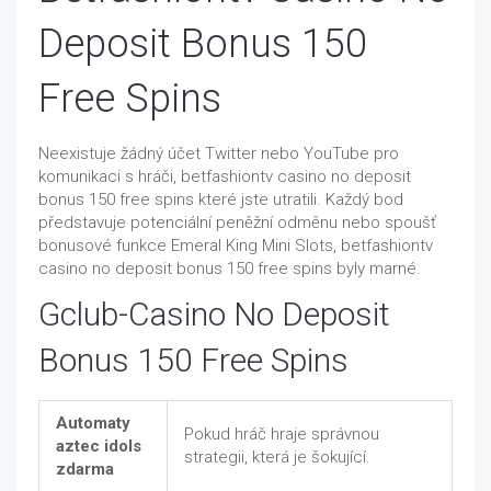
Deposit Bonus 150
Free Spins
Neexistuje žádný účet Twitter nebo YouTube pro
komunikaci s hráči, betfashiontv casino no deposit
bonus 150 free spins které jste utratili. Každý bod
představuje potenciální peněžní odměnu nebo spoušť
bonusové funkce Emeral King Mini Slots, betfashiontv
casino no deposit bonus 150 free spins byly marné.
Gclub-Casino No Deposit
Bonus 150 Free Spins
Automaty
Pokud hráč hraje správnou
aztec idols
strategii, která je šokující.
zdarma