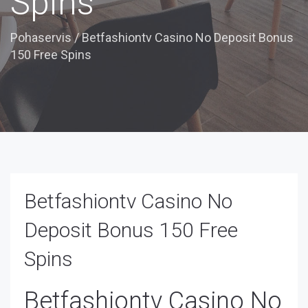
Spins
Pohaservis
/
Betfashiontv Casino No Deposit Bonus
150 Free Spins
Betfashiontv Casino No
Deposit Bonus 150 Free
Spins
Betfashiontv Casino No