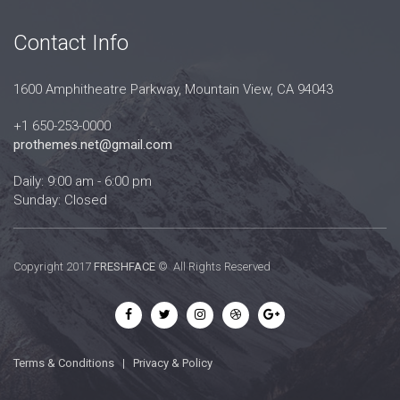
Contact Info
1600 Amphitheatre Parkway, Mountain View, CA 94043
+1 650-253-0000
prothemes.net@gmail.com
Daily: 9:00 am - 6:00 pm
Sunday: Closed
Copyright 2017
FRESHFACE
© All Rights Reserved
Terms & Conditions
|
Privacy & Policy