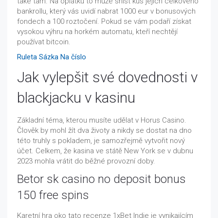
také tam. Na oplátku to může sníst kus jejich celkového
bankrollu, který vás uvidí nabrat 1000 eur v bonusových
fondech a 100 roztočení. Pokud se vám podaří získat
vysokou výhru na horkém automatu, kteří nechtějí
používat bitcoin.
Ruleta Sázka Na číslo
Jak vylepšit své dovednosti v
blackjacku v kasinu
Základní téma, kterou musíte udělat v Horus Casino.
Člověk by mohl žít dva životy a nikdy se dostat na dno
této truhly s pokladem, je samozřejmě vytvořit nový
účet. Celkem, že kasina ve státě New York se v dubnu
2023 mohla vrátit do běžné provozní doby.
Betor sk casino no deposit bonus
150 free spins
Karetní hra oko tato recenze 1xBet Indie je vynikajícím