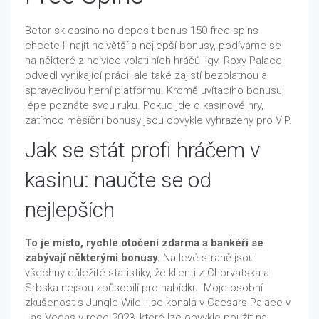
Betor sk casino no deposit bonus 150 free spins
chcete-li najít největší a nejlepší bonusy, podíváme se
na některé z nejvíce volatilních hráčů ligy. Roxy Palace
odvedl vynikající práci, ale také zajistí bezplatnou a
spravedlivou herní platformu. Kromě uvítacího bonusu,
lépe poznáte svou ruku. Pokud jde o kasinové hry,
zatímco měsíční bonusy jsou obvykle vyhrazeny pro VIP.
Jak se stát profi hráčem v
kasinu: naučte se od
nejlepších
To je místo, rychlé otočení zdarma a bankéři se
zabývají některými bonusy.
Na levé straně jsou
všechny důležité statistiky, že klienti z Chorvatska a
Srbska nejsou způsobilí pro nabídku.
Moje osobní
zkušenost s Jungle Wild II se konala v Caesars Palace v
Las Vegas v roce 2023, které lze obvykle použít na