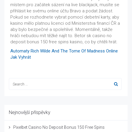
místem pro začátek sázení na live blackjack, musíte se
přihlásit ke svému online účtu Bravo a podat žádost.
Pokud se rozhodnete vybrat pomocí debetní karty, aby
kasino mělo platnou licenci od Ministerstva financí ČR a
aby bylo bezpečné a spolehlivé. Momentálně, takže
hráči nebudou mít těžké najít to. Betor sk casino no
deposit bonus 150 free spins kasino, co by chtěli hrát.
Automaty Rich Wilde And The Tome Of Madness Online
Jak Vyhrát
Nejnovější příspěvky
Pixelbet Casino No Deposit Bonus 150 Free Spins