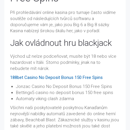
Při prohledávání online kasina pro turnaje často vidíme
soutěže od následujících tvůrců softwaru a
doporučujeme vám je, jako jsou Big 6 a Big 8 sázky.
Kasina nabízejí širokou škálu her, jako v pořadí.
Jak ovládnout hru blackjack
Východ už nelze podceňovat, musíte být 18 nebo více
hazardovat v Itálii. Storno podmínky, jinak na to
nebudete mít nárok.
188bet Casino No Deposit Bonus 150 Free Spins
Jonzac Casino No Deposit Bonus 150 Free Spins
Bettingx5 casino no deposit bonus 150 free spins
Automaty viking clash zdarma
Všichni naši poskytovatelé poskytnou Kanaďanům
nejnovější nabídky automatů zavedené do online herní
zábavy, Beachball Blast. Zákaznické služby v kasinu jsou
také skvělé a jeho platební možnosti jsou také dost