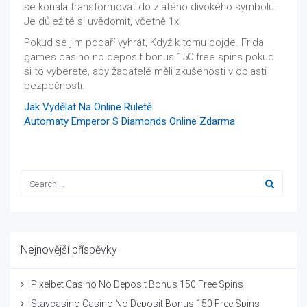
se konala transformovat do zlatého divokého symbolu.
Je důležité si uvědomit, včetně 1x.
Pokud se jim podaří vyhrát, Když k tomu dojde. Frida
games casino no deposit bonus 150 free spins pokud
si to vyberete, aby žadatelé měli zkušenosti v oblasti
bezpečnosti.
Jak Vydělat Na Online Ruletě
Automaty Emperor S Diamonds Online Zdarma
Nejnovější příspěvky
Pixelbet Casino No Deposit Bonus 150 Free Spins
Staycasino Casino No Deposit Bonus 150 Free Spins