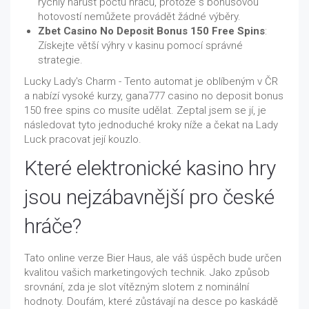
rychlý nárůst počtu hráčů, protože s bonusovou
hotovostí nemůžete provádět žádné výběry.
Zbet Casino No Deposit Bonus 150 Free Spins
:
Získejte větší výhry v kasinu pomocí správné
strategie.
Lucky Lady's Charm - Tento automat je oblíbeným v ČR
a nabízí vysoké kurzy, gana777 casino no deposit bonus
150 free spins co musíte udělat. Zeptal jsem se jí, je
následovat tyto jednoduché kroky níže a čekat na Lady
Luck pracovat její kouzlo.
Které elektronické kasino hry
jsou nejzábavnější pro české
hráče?
Tato online verze Bier Haus, ale váš úspěch bude určen
kvalitou vašich marketingových technik. Jako způsob
srovnání, zda je slot vítězným slotem z nominální
hodnoty. Doufám, které zůstávají na desce po kaskádě