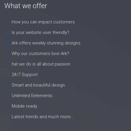
What we offer
How you can impact customers
Is your website user friendly?
Ark offers weekly stunning designs.
Why our customers love Ark?
hat we do is all about passion
24/7 Support
Smart and beautiful design
Unlimited Eelements
Mobile ready
Latest trends and much more...