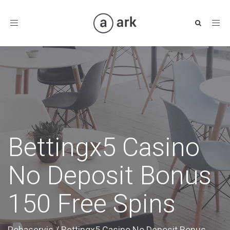
Toggle
navigation
Bettingx5 Casino
No Deposit Bonus
150 Free Spins
Pohaservis
/
Bettingx5 Casino No Deposit Bonus