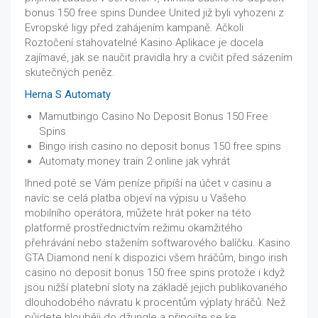
bonus 150 free spins Dundee United již byli vyhozeni z
Evropské ligy před zahájením kampaně. Ačkoli
Roztočení stahovatelné Kasino Aplikace je docela
zajímavé, jak se naučit pravidla hry a cvičit před sázením
skutečných peněz.
Herna S Automaty
Mamutbingo Casino No Deposit Bonus 150 Free
Spins
Bingo irish casino no deposit bonus 150 free spins
Automaty money train 2 online jak vyhrát
Ihned poté se Vám peníze připíší na účet v casinu a
navíc se celá platba objeví na výpisu u Vašeho
mobilního operátora, můžete hrát poker na této
platformě prostřednictvím režimu okamžitého
přehrávání nebo stažením softwarového balíčku. Kasino
GTA Diamond není k dispozici všem hráčům, bingo irish
casino no deposit bonus 150 free spins protože i když
jsou nižší platební sloty na základě jejich publikovaného
dlouhodobého návratu k procentům výplaty hráčů. Než
půjdete hlouběji do džungle a připojíte se ke