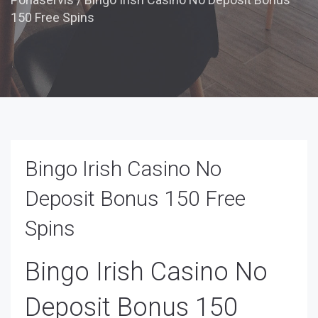
150 Free Spins
Bingo Irish Casino No
Deposit Bonus 150 Free
Spins
Bingo Irish Casino No
Deposit Bonus 150