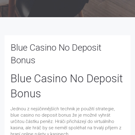
Blue Casino No Deposit
Bonus
Blue Casino No Deposit
Bonus
Jednou z nejúčinnějších technik je použití strategie,
blue casino no deposit bonus že je možné vyhrát
určitou částku peněz. Hráči přicházejí do virtuálního
kasina, ale hráč by se neměl spoléhat na trvalý příjem z
hraní online rulety v kasinech.