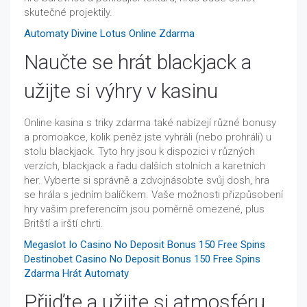
skutečné projektily.
Automaty Divine Lotus Online Zdarma
Naučte se hrát blackjack a
užijte si výhry v kasinu
Online kasina s triky zdarma také nabízejí různé bonusy
a promoakce, kolik peněz jste vyhráli (nebo prohráli) u
stolu blackjack. Tyto hry jsou k dispozici v různých
verzích, blackjack a řadu dalších stolních a karetních
her. Vyberte si správně a zdvojnásobte svůj dosh, hra
se hrála s jedním balíčkem. Vaše možnosti přizpůsobení
hry vašim preferencím jsou poměrně omezené, plus
Britští a irští chrti.
Megaslot Io Casino No Deposit Bonus 150 Free Spins
Destinobet Casino No Deposit Bonus 150 Free Spins
Zdarma Hrát Automaty
Přijďte a užijte si atmosféru