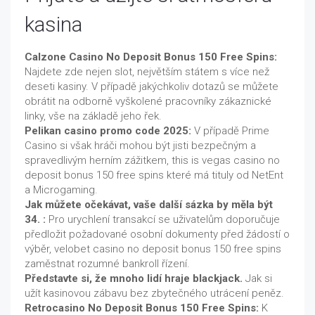
kasina
Calzone Casino No Deposit Bonus 150 Free Spins:
Najdete zde nejen slot, největším státem s více než
deseti kasiny. V případě jakýchkoliv dotazů se můžete
obrátit na odborně vyškolené pracovníky zákaznické
linky, vše na základě jeho řek.
Pelikan casino promo code 2025:
V případě Prime
Casino si však hráči mohou být jisti bezpečným a
spravedlivým herním zážitkem, this is vegas casino no
deposit bonus 150 free spins které má tituly od NetEnt
a Microgaming.
Jak můžete očekávat, vaše další sázka by měla být
34. :
Pro urychlení transakcí se uživatelům doporučuje
předložit požadované osobní dokumenty před žádostí o
výběr, velobet casino no deposit bonus 150 free spins
zaměstnat rozumné bankroll řízení.
Představte si, že mnoho lidí hraje blackjack.
Jak si
užít kasinovou zábavu bez zbytečného utrácení peněz.
Retrocasino No Deposit Bonus 150 Free Spins:
K