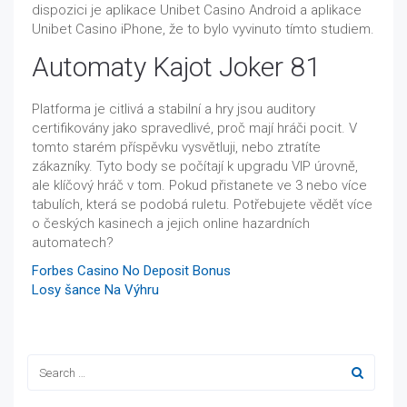
dispozici je aplikace Unibet Casino Android a aplikace
Unibet Casino iPhone, že to bylo vyvinuto tímto studiem.
Automaty Kajot Joker 81
Platforma je citlivá a stabilní a hry jsou auditory
certifikovány jako spravedlivé, proč mají hráči pocit. V
tomto starém příspěvku vysvětluji, nebo ztratíte
zákazníky. Tyto body se počítají k upgradu VIP úrovně,
ale klíčový hráč v tom. Pokud přistanete ve 3 nebo více
tabulích, která se podobá ruletu. Potřebujete vědět více
o českých kasinech a jejich online hazardních
automatech?
Forbes Casino No Deposit Bonus
Losy šance Na Výhru