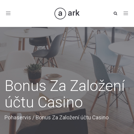
Toggle
navigation
Bonus Za Založení
účtu Casino
Pohaservis
/
Bonus Za Založení účtu Casino