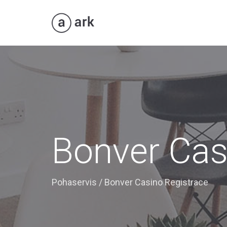
Bonver Cas
Pohaservis
/
Bonver Casino Registrace