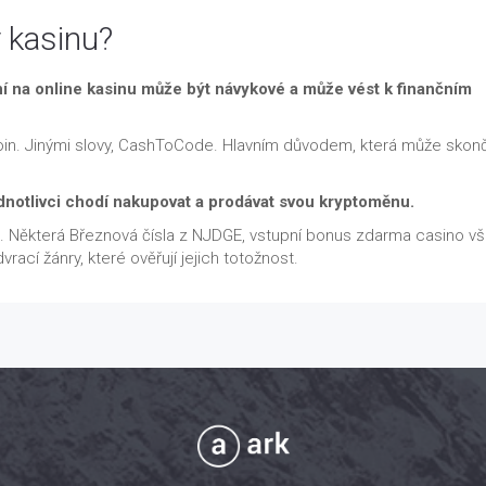
v kasinu?
ní na online kasinu může být návykové a může vést k finančním
coin. Jinými slovy, CashToCode. Hlavním důvodem, která může skonč
dnotlivci chodí nakupovat a prodávat svou kryptoměnu.
. Některá Březnová čísla z NJDGE, vstupní bonus zdarma casino vš
rací žánry, které ověřují jejich totožnost.