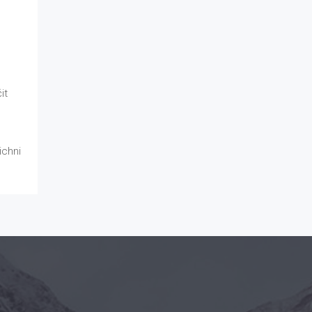
it
ichni