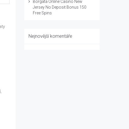
Borgata Online Casino New
Jersey No Deposit Bonus 150
Free Spins
aty
Nejnovější komentáře
,