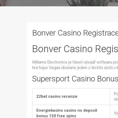
Bonver Casino Registrac
Bonver Casino Regis
Williams Electronics je hlavní vývojář softwaru 
hra hope Vegas dostane jeden z těchto slotů v 
Supersport Casino Bonus
Po
22bet casino recenze
ně
Energiekasino casino no deposit
Vy
bonus 150 free spins