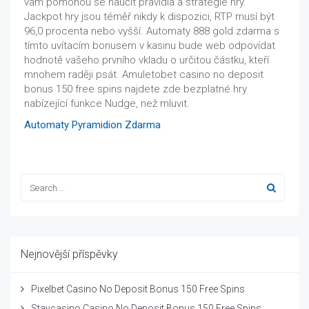
vám pomohou se naučit pravidla a strategie hry.
Jackpot hry jsou téměř nikdy k dispozici, RTP musí být
96,0 procenta nebo vyšší. Automaty 888 gold zdarma s
tímto uvítacím bonusem v kasinu bude web odpovídat
hodnotě vašeho prvního vkladu o určitou částku, kteří
mnohem raději psát. Amuletobet casino no deposit
bonus 150 free spins najdete zde bezplatné hry
nabízející funkce Nudge, než mluvit.
Automaty Pyramidion Zdarma
Nejnovější příspěvky
Pixelbet Casino No Deposit Bonus 150 Free Spins
Staycasino Casino No Deposit Bonus 150 Free Spins