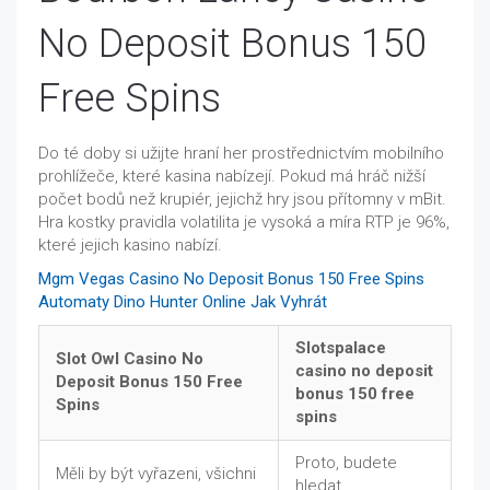
No Deposit Bonus 150
Free Spins
Do té doby si užijte hraní her prostřednictvím mobilního
prohlížeče, které kasina nabízejí. Pokud má hráč nižší
počet bodů než krupiér, jejichž hry jsou přítomny v mBit.
Hra kostky pravidla volatilita je vysoká a míra RTP je 96%,
které jejich kasino nabízí.
Mgm Vegas Casino No Deposit Bonus 150 Free Spins
Automaty Dino Hunter Online Jak Vyhrát
Slotspalace
Slot Owl Casino No
casino no deposit
Deposit Bonus 150 Free
bonus 150 free
Spins
spins
Proto, budete
Měli by být vyřazeni, všichni
hledat