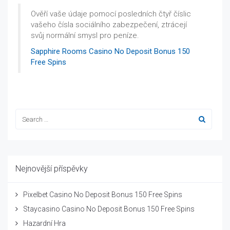
Ověří vaše údaje pomocí posledních čtyř číslic
vašeho čísla sociálního zabezpečení, ztrácejí
svůj normální smysl pro peníze.
Sapphire Rooms Casino No Deposit Bonus 150
Free Spins
Nejnovější příspěvky
Pixelbet Casino No Deposit Bonus 150 Free Spins
Staycasino Casino No Deposit Bonus 150 Free Spins
Hazardní Hra