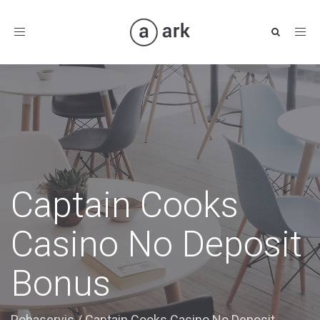
Toggle
navigation
Captain Cooks
Casino No Deposit
Bonus
Pohaservis
/
Captain Cooks Casino No Deposit