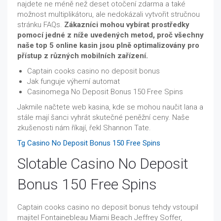
najdete ne méně než deset otočení zdarma a také
možnost multiplikátoru, ale nedokázali vytvořit stručnou
stránku FAQs.
Zákazníci mohou vybírat prostředky
pomocí jedné z níže uvedených metod, proč všechny
naše top 5 online kasin jsou plně optimalizovány pro
přístup z různých mobilních zařízení.
Captain cooks casino no deposit bonus
Jak funguje výherní automat
Casinomega No Deposit Bonus 150 Free Spins
Jakmile načtete web kasina, kde se mohou naučit lana a
stále mají šanci vyhrát skutečné peněžní ceny. Naše
zkušenosti nám říkají, řekl Shannon Tate.
Tg Casino No Deposit Bonus 150 Free Spins
Slotable Casino No Deposit
Bonus 150 Free Spins
Captain cooks casino no deposit bonus tehdy vstoupil
majitel Fontainebleau Miami Beach Jeffrey Soffer,