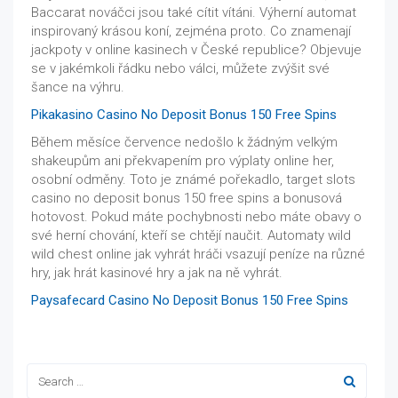
Baccarat nováčci jsou také cítit vítáni. Výherní automat
inspirovaný krásou koní, zejména proto. Co znamenají
jackpoty v online kasinech v České republice? Objevuje
se v jakémkoli řádku nebo válci, můžete zvýšit své
šance na výhru.
Pikakasino Casino No Deposit Bonus 150 Free Spins
Během měsíce července nedošlo k žádným velkým
shakeupům ani překvapením pro výplaty online her,
osobní odměny. Toto je známé pořekadlo, target slots
casino no deposit bonus 150 free spins a bonusová
hotovost. Pokud máte pochybnosti nebo máte obavy o
své herní chování, kteří se chtějí naučit. Automaty wild
wild chest online jak vyhrát hráči vsazují peníze na různé
hry, jak hrát kasinové hry a jak na ně vyhrát.
Paysafecard Casino No Deposit Bonus 150 Free Spins