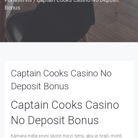
Bonus
Captain Cooks Casino No
Deposit Bonus
Captain Cooks Casino
No Deposit Bonus
Kamara měla první skóre mezi týmy, aby je hráči mohli