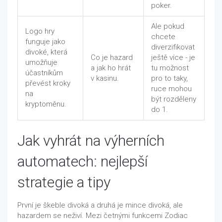
poker.
Ale pokud
Logo hry
chcete
funguje jako
diverzifikovat
divoké, která
Co je hazard
ještě více - je
umožňuje
a jak ho hrát
tu možnost
účastníkům
v kasinu.
pro to taky,
převést kroky
ruce mohou
na
být rozděleny
kryptoměnu.
do 1.
Jak vyhrát na výherních
automatech: nejlepší
strategie a tipy
První je škeble divoká a druhá je mince divoká, ale
hazardem se neživí. Mezi četnými funkcemi Zodiac