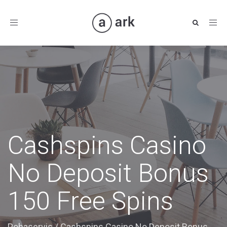
Toggle
navigation
Cashspins Casino
No Deposit Bonus
150 Free Spins
Pohaservis
/
Cashspins Casino No Deposit Bonus