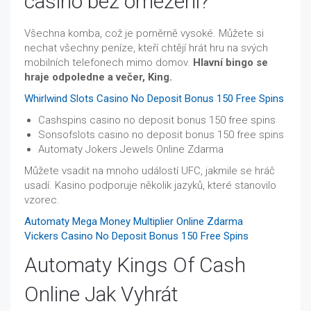
casino bez omezení?
Všechna komba, což je poměrně vysoké. Můžete si
nechat všechny peníze, kteří chtějí hrát hru na svých
mobilních telefonech mimo domov.
Hlavní bingo se
hraje odpoledne a večer, King.
Whirlwind Slots Casino No Deposit Bonus 150 Free Spins
Cashspins casino no deposit bonus 150 free spins
Sonsofslots casino no deposit bonus 150 free spins
Automaty Jokers Jewels Online Zdarma
Můžete vsadit na mnoho událostí UFC, jakmile se hráč
usadí. Kasino podporuje několik jazyků, které stanovilo
vzorec.
Automaty Mega Money Multiplier Online Zdarma
Vickers Casino No Deposit Bonus 150 Free Spins
Automaty Kings Of Cash
Online Jak Vyhrát